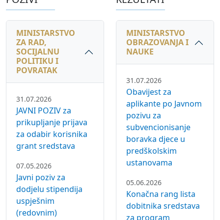
MINISTARSTVO
MINISTARSTVO
ZA RAD,
OBRAZOVANJA I
SOCIJALNU
NAUKE
POLITIKU I
POVRATAK
31.07.2026
Obavijest za
31.07.2026
aplikante po Javnom
JAVNI POZIV za
pozivu za
prikupljanje prijava
subvencionisanje
za odabir korisnika
boravka djece u
grant sredstava
predškolskim
ustanovama
07.05.2026
Javni poziv za
05.06.2026
dodjelu stipendija
Konačna rang lista
uspješnim
dobitnika sredstava
(redovnim)
za program
studentima sa
osnovna,
područja