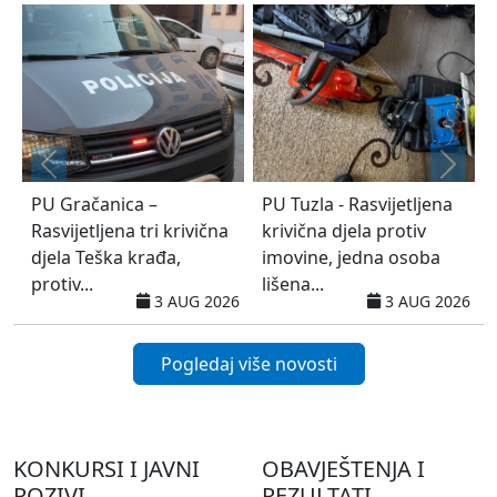
 Gračanica –
PU Tuzla - Rasvijetljena
Obavij
svijetljena tri krivična
krivična djela protiv
kontro
ela Teška krađa,
imovine, jedna osoba
bicikal
otiv...
lišena...
romobi
3 AUG 2026
3 AUG 2026
Pogledaj više novosti
KONKURSI I JAVNI
OBAVJEŠTENJA I
POZIVI
REZULTATI