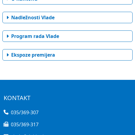
Nadležnosti Vlade
Program rada Vlade
Ekspoze premijera
KONTAKT
035/369-307
035/369-317
vlada@tk.kim.ba