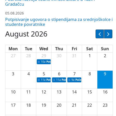
05.08.2026
Potpisivanje ugovora o stipendijama za srednjoškolce i
studente povratnike
August 2026
Mon
Tue
Wed
Thu
Fri
Sat
Sun
27
28
29
30
31
1
2
10a
Potpisivanje ugovora sa neprofitnim organizacijama
3
4
5
6
7
8
9
11a
Potpisivanje ugovora o stipendijama za srednjoškolce
11a
Podrška razvoju vodne infrastrukture u T
9a
Početak izgradnje nove fiskultu
10
11
12
13
14
15
16
17
18
19
20
21
22
23
24
25
26
27
28
29
30