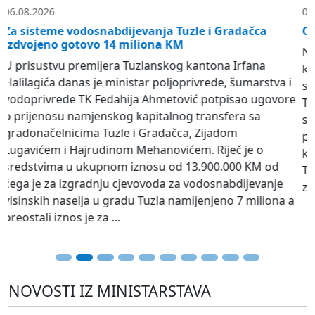
04.08.2026
Održana 48. vanredna sjednica Vlade TK
Na današnjoj vanrednoj sjednici Vlada Tuzlanskog
kantona donijela je Odluku o odobravanju 10.000 KM
sa potrošačke jedinice “Organizacije i udruženje
Tuzlanskog kantona” za 2026. godinu Radničkom
sportskom društvu „Sloboda“ za namjene tekućeg
poslovanja Kuće sporta. Vlada je donijela i odluku
kojom odobrava sredstva sa budžetske pozicije
Troškovi manifestacija u iznosu od 5.000 KM Turističkoj
zajednici Grada Lukavac na ime...
NOVOSTI IZ MINISTARSTAVA