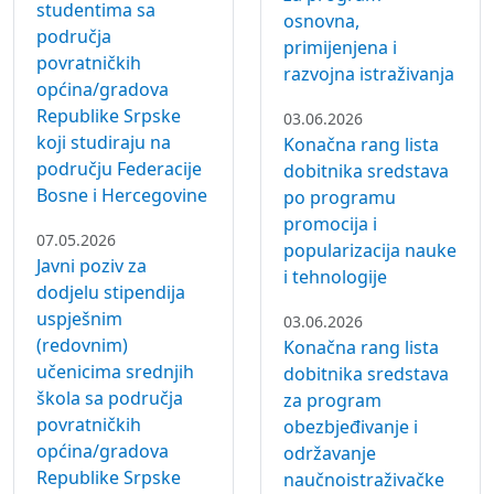
primijenjena i
povratničkih
razvojna istraživanja
općina/gradova
Republike Srpske
03.06.2026
koji studiraju na
Konačna rang lista
području Federacije
dobitnika sredstava
Bosne i Hercegovine
po programu
promocija i
07.05.2026
popularizacija nauke
Javni poziv za
i tehnologije
dodjelu stipendija
uspješnim
03.06.2026
(redovnim)
Konačna rang lista
učenicima srednjih
dobitnika sredstava
škola sa područja
za program
povratničkih
obezbjeđivanje i
općina/gradova
održavanje
Republike Srpske
naučnoistraživačke
koji se školuju na
opreme i prostora
području Federacije
za