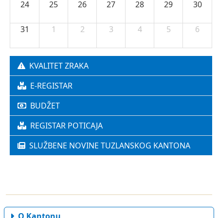
31
1
2
3
4
5
6
KVALITET ZRAKA
E-REGISTAR
BUDŽET
REGISTAR POTICAJA
SLUŽBENE NOVINE TUZLANSKOG KANTONA
O Kantonu