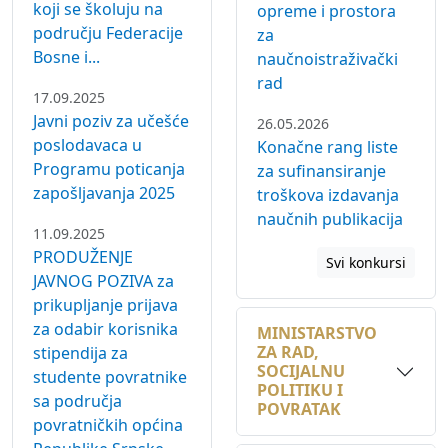
Bosne i...
naučnoistraživački
rad
17.09.2025
Javni poziv za učešće
26.05.2026
poslodavaca u
Konačne rang liste
Programu poticanja
za sufinansiranje
zapošljavanja 2025
troškova izdavanja
naučnih publikacija
11.09.2025
PRODUŽENJE
Svi konkursi
JAVNOG POZIVA za
prikupljanje prijava
za odabir korisnika
MINISTARSTVO
ZA RAD,
stipendija za
SOCIJALNU
studente povratnike
POLITIKU I
sa područja
POVRATAK
povratničkih općina
Republike Srpske
MINISTARSTVO
koji studiraju na
POLJOPRIVREDE,