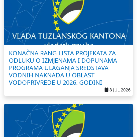
KONAČNA RANG LISTA PROJEKATA ZA
ODLUKU O IZMJENAMA I DOPUNAMA
PROGRAMA ULAGANJA SREDSTAVA
VODNIH NAKNADA U OBLAST
VODOPRIVREDE U 2026. GODINI
8 JUL 2026