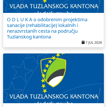
O D L U K A o odobrenim projektima
sanacije (rehabilitacije) lokalnih i
nerazvrstanih cesta na području
Tuzlanskog kantona
7 JUL 2026