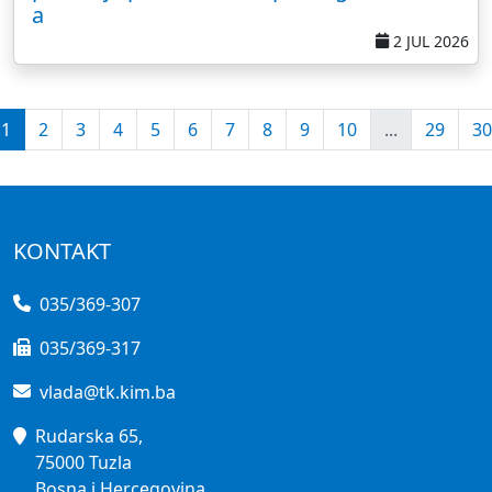
a
2 JUL 2026
1
2
3
4
5
6
7
8
9
10
...
29
30
KONTAKT
035/369-307
035/369-317
vlada@tk.kim.ba
Rudarska 65,
75000 Tuzla
Bosna i Hercegovina