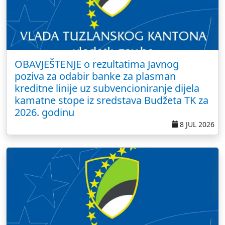
OBAVJEŠTENJE o rezultatima Javnog
poziva za odabir banke za plasman
kreditne linije uz subvencioniranje dijela
kamatne stope iz sredstava Budžeta TK za
2026. godinu
8 JUL 2026