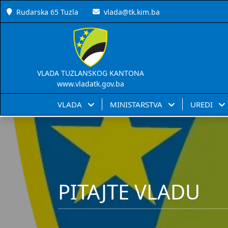
Rudarska 65 Tuzla
vlada@tk.kim.ba
VLADA TUZLANSKOG KANTONA
www.vladatk.gov.ba
VLADA
MINISTARSTVA
UREDI
PITAJTE VLADU