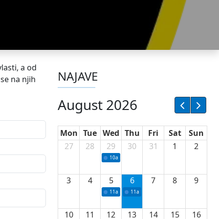
asti, a od
NAJAVE
se na njih
August 2026
Mon
Tue
Wed
Thu
Fri
Sat
Sun
27
28
29
30
31
1
2
10a
Potpisivanje ugovora sa neprofitnim or
3
4
5
6
7
8
9
11a
Potpisivanje ugovora o stipendijama za 
11a
Podrška razvoju vodne infrastr
10
11
12
13
14
15
16