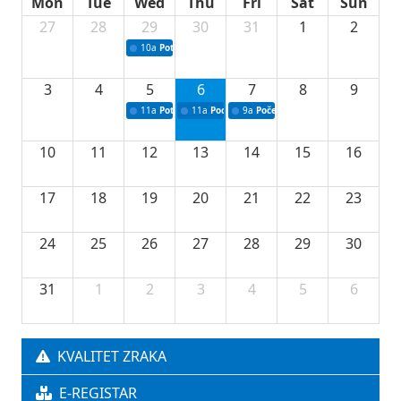
Mon
Tue
Wed
Thu
Fri
Sat
Sun
27
28
29
30
31
1
2
10a
Potpisivanje ugovora sa neprofitnim organizacijama
3
4
5
6
7
8
9
11a
Potpisivanje ugovora o stipendijama za srednjoškolce
11a
Podrška razvoju vodne infrastrukture u Tu
9a
Početak izgradnje nove fiskultur
10
11
12
13
14
15
16
17
18
19
20
21
22
23
24
25
26
27
28
29
30
31
1
2
3
4
5
6
KVALITET ZRAKA
E-REGISTAR