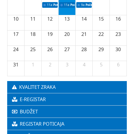
11a
Potpisivanje ugovora o stipendijama za srednjoškolce
11a
Podrška razvoju vodne infrastrukture u Tu
9a
Početak izgradnje nove fiskultur
10
11
12
13
14
15
16
17
18
19
20
21
22
23
24
25
26
27
28
29
30
31
1
2
3
4
5
6
KVALITET ZRAKA
E-REGISTAR
BUDŽET
REGISTAR POTICAJA