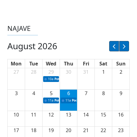
NAJAVE
August 2026
Mon
Tue
Wed
Thu
Fri
Sat
Sun
27
28
29
30
31
1
2
10a
Potpisivanje ugovora sa neprofitnim organizacijama
3
4
5
6
7
8
9
11a
Potpisivanje ugovora o stipendijama za srednjoškolce
11a
Podrška razvoju vodne infrastrukture u Tu
10
11
12
13
14
15
16
17
18
19
20
21
22
23