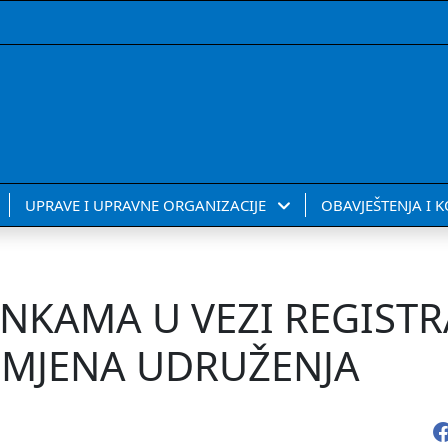
UPRAVE I UPRAVNE ORGANIZACIJE
OBAVJEŠTENJA I 
NKAMA U VEZI REGISTR
OMJENA UDRUŽENJA