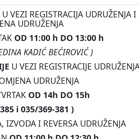
U VEZI REGISTRACIJA UDRUŽENJA I 
ENA UDRUŽENJA
TAK
OD 11:00 h DO 13:00 h
 EDINA KADIĆ BEĆIROVIĆ )
JE
U VEZI REGISTRACIJE UDRUŽENJ
ROMJENA UDRUŽENJA
TVRTAK
OD 14h DO 15h
385 i 035/369-381 )
A, IZVODA I REVERSA UDRUŽENJA
AN
OD 11:00 h DO 12:30 h