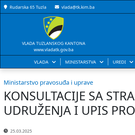
Rudarska 65 Tuzla
vlada@tk.kim.ba
VLADA TUZLANSKOG KANTONA
www.vladatk.gov.ba
VLADA
MINISTARSTVA
UREDI
Ministarstvo pravosuđa i uprave
KONSULTACIJE SA STRA
UDRUŽENJA I UPIS PR
25.03.2025