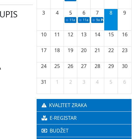
UPIS
3
4
5
6
7
8
9
11a
Potpisivanje ugovora o stipendijama za 
11a
Podrška razvoju vodne infrastr
9a
Početak izgradnje nove f
10
11
12
13
14
15
16
17
18
19
20
21
22
23
A
24
25
26
27
28
29
30
31
1
2
3
4
5
6
KVALITET ZRAKA
E-REGISTAR
BUDŽET