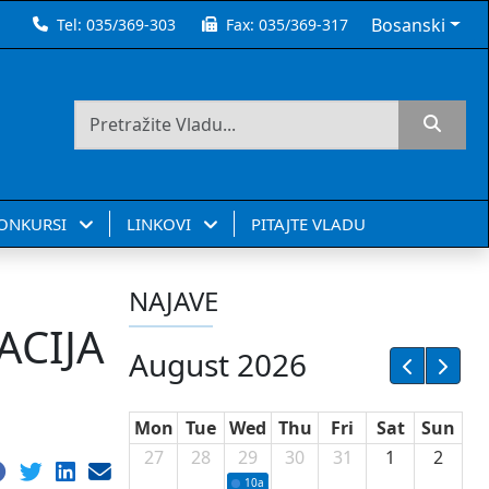
Bosanski
Tel:
035/369-303
Fax:
035/369-317
KONKURSI
LINKOVI
PITAJTE VLADU
NAJAVE
ACIJA
August 2026
Mon
Tue
Wed
Thu
Fri
Sat
Sun
27
28
29
30
31
1
2
10a
Potpisivanje ugovora sa neprofitnim or