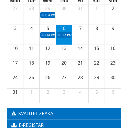
Mon
Tue
Wed
Thu
Fri
Sat
Sun
27
28
29
30
31
1
2
10a
Potpisivanje ugovora sa neprofitnim organizacijama
3
4
5
6
7
8
9
11a
Potpisivanje ugovora o stipendijama za srednjoškolce
11a
Podrška razvoju vodne infrastrukture u Tu
10
11
12
13
14
15
16
17
18
19
20
21
22
23
24
25
26
27
28
29
30
31
1
2
3
4
5
6
KVALITET ZRAKA
E-REGISTAR