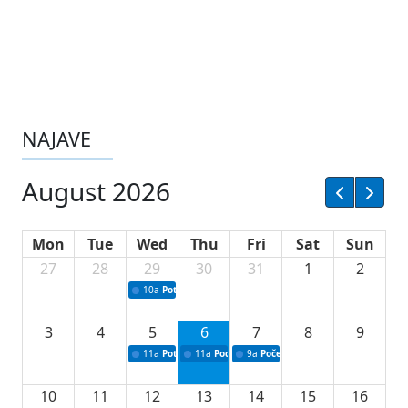
NAJAVE
August 2026
Mon
Tue
Wed
Thu
Fri
Sat
Sun
27
28
29
30
31
1
2
10a
Potpisivanje ugovora sa neprofitnim organizacijama
3
4
5
6
7
8
9
11a
Potpisivanje ugovora o stipendijama za srednjoškolce
11a
Podrška razvoju vodne infrastrukture u Tu
9a
Početak izgradnje nove fiskultur
10
11
12
13
14
15
16