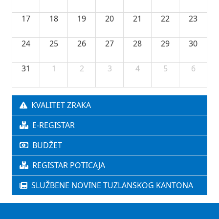
17
18
19
20
21
22
23
24
25
26
27
28
29
30
31
1
2
3
4
5
6
KVALITET ZRAKA
E-REGISTAR
BUDŽET
REGISTAR POTICAJA
SLUŽBENE NOVINE TUZLANSKOG KANTONA