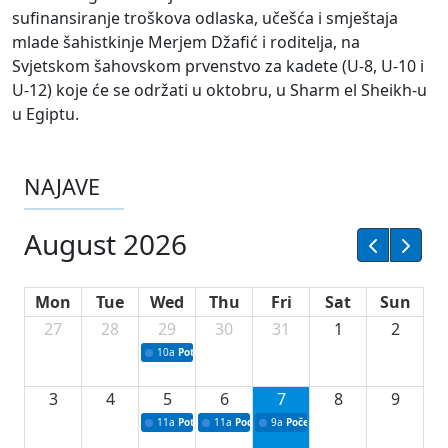
sufinansiranje troškova odlaska, učešća i smještaja
mlade šahistkinje Merjem Džafić i roditelja, na
Svjetskom šahovskom prvenstvo za kadete (U-8, U-10 i
U-12) koje će se održati u oktobru, u Sharm el Sheikh-u
u Egiptu.
NAJAVE
August 2026
Mon
Tue
Wed
Thu
Fri
Sat
Sun
27
28
29
30
31
1
2
10a
Potpisivanje ugovora sa neprofitnim organizacijama
3
4
5
6
7
8
9
11a
Potpisivanje ugovora o stipendijama za srednjoškolce
11a
Podrška razvoju vodne infrastrukture u Tu
9a
Početak izgradnje nove fiskultur