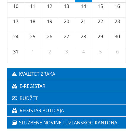
10
11
12
13
14
15
16
17
18
19
20
21
22
23
24
25
26
27
28
29
30
31
1
2
3
4
5
6
KVALITET ZRAKA
E-REGISTAR
BUDŽET
REGISTAR POTICAJA
SLUŽBENE NOVINE TUZLANSKOG KANTONA