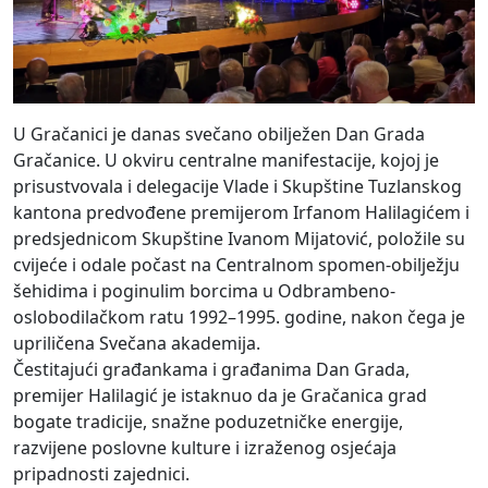
U Gračanici je danas svečano obilježen Dan Grada
Gračanice. U okviru centralne manifestacije, kojoj je
prisustvovala i delegacije Vlade i Skupštine Tuzlanskog
kantona predvođene premijerom Irfanom Halilagićem i
predsjednicom Skupštine Ivanom Mijatović, položile su
cvijeće i odale počast na Centralnom spomen-obilježju
šehidima i poginulim borcima u Odbrambeno-
oslobodilačkom ratu 1992–1995. godine, nakon čega je
upriličena Svečana akademija.
Čestitajući građankama i građanima Dan Grada,
premijer Halilagić je istaknuo da je Gračanica grad
bogate tradicije, snažne poduzetničke energije,
razvijene poslovne kulture i izraženog osjećaja
pripadnosti zajednici.