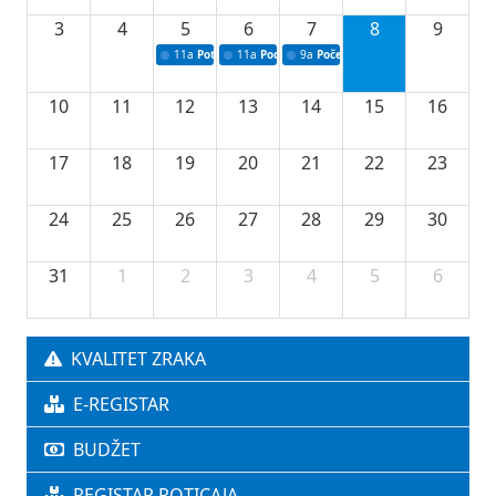
3
4
5
6
7
8
9
11a
Potpisivanje ugovora o stipendijama za srednjoškolce
11a
Podrška razvoju vodne infrastrukture u Tu
9a
Početak izgradnje nove fiskultur
10
11
12
13
14
15
16
17
18
19
20
21
22
23
24
25
26
27
28
29
30
31
1
2
3
4
5
6
KVALITET ZRAKA
E-REGISTAR
BUDŽET
REGISTAR POTICAJA