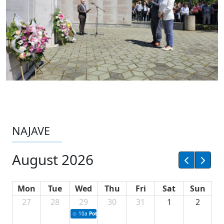
NAJAVE
August 2026
Mon
Tue
Wed
Thu
Fri
Sat
Sun
27
28
29
30
31
1
2
10a
Potpisivanje ugovora sa neprofitnim organizacijama