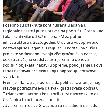
Posebno su istaknuta kontinuirana ulaganja u
regionalne ceste i putne pravce na području Grada, kao
i planiranih više od 5,7 miliona KM za putnu
infrastrukturu u 2026. godini. U oblasti vodoprivrede
nastavljaju se ulaganja u regulaciju korita Sokoluše i
projekte vodosnabdijevanja više gračaničkih naselja,
dok su značajna sredstva usmjerena i u obnovu
školskih objekata, nabavku opreme, poboljšanje uslova
rada i nastavak projekata koji unapređuju obrazovni
standard.
Premijer Halilagić je poručio da politika ravnomjernog
razvoja podrazumijeva da svaki grad i svaka općina u
Tuzlanskom kantonu imaju priliku za napredak, te da
Gračanica tu priliku zna koristiti.
„Uvjeren sam da će Gračanica i u narednom periodu