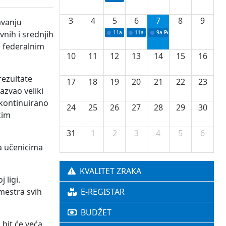
3
4
5
6
7
8
9
avanju
nih i srednjih
11a
Potpisivanje ugovora o stipendijama za 
11a
Podrška razvoju vodne infrastr
9a
Početak izgradnje nove f
i federalnim
10
11
12
13
14
15
16
rezultate
17
18
19
20
21
22
23
azvao veliki
a kontinuirano
24
25
26
27
28
29
30
kim
31
1
2
3
4
5
6
da učenicima
KVALITET ZRAKA
 ligi.
mestra svih
E-REGISTAR
BUDŽET
 bit će veća