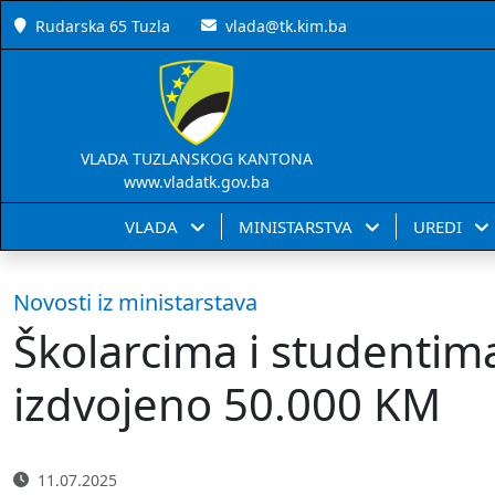
Rudarska 65 Tuzla
vlada@tk.kim.ba
VLADA TUZLANSKOG KANTONA
www.vladatk.gov.ba
VLADA
MINISTARSTVA
UREDI
Novosti iz ministarstava
Školarcima i studentima
izdvojeno 50.000 KM
11.07.2025