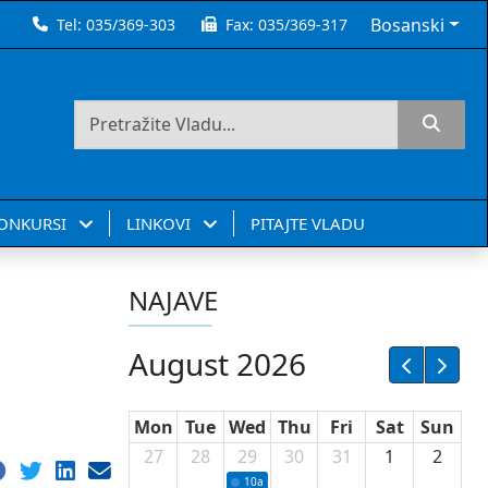
Bosanski
Tel:
035/369-303
Fax:
035/369-317
KONKURSI
LINKOVI
PITAJTE VLADU
NAJAVE
August 2026
Mon
Tue
Wed
Thu
Fri
Sat
Sun
27
28
29
30
31
1
2
10a
Potpisivanje ugovora sa neprofitnim or