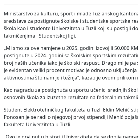
Ministarstvo za kulturu, sport i mlade Tuzlanskog kanton
sredstava za postignute školske i studentske sportske re
škola kao i studente Univerziteta u Tuzli koji su postigli
takmičenjima i Studentskoj ligi.
„Mi smo za ove namjene u 2025. godini izdvojili 50.000 KM 
postignute u 2024. godini sa školskim sportskim rezultat
broj naših učenika iako je školski raspust. Drago mi je pa 
je evidentan veliki procent motivacije odnosno uključenja
aktivnostima što nam je i težnja“, kazao je ovom prilikom
Kao nagradu za postignuća u sportu učenici srednjih škol
osnovnih škola za izuzetne rezultate na federalnim takm
Student Elektrotehničkog fakulteta u Tuzli Eldin Mehić sti
Ponosan je se radi o njegovoj prvoj stipendiji Mehić poja
fakulteta Univerziteta u Tuzli.
„Ovo je prvi put u historiji Univerziteta da se dobija nagr