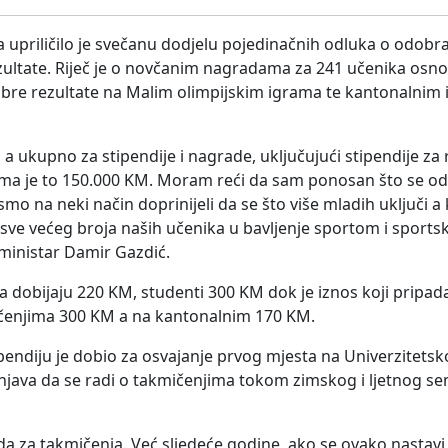
a upriličilo je svečanu dodjelu pojedinačnih odluka o odobr
zultate. Riječ je o novčanim nagradama za 241 učenika osnov
 dobre rezultate na Malim olimpijskim igrama te kantonalnim 
a ukupno za stipendije i nagrade, uključujući stipendije za 
ima je to 150.000 KM. Moram reći da sam ponosan što se od
smo na neki način doprinijeli da se što više mladih uključi 
 sve većeg broja naših učenika u bavljenje sportom i sports
 ministar Damir Gazdić.
a dobijaju 220 KM, studenti 300 KM dok je iznos koji pripa
ičenjima 300 KM a na kantonalnim 170 KM.
pendiju je dobio za osvajanje prvog mjesta na Univerzitetskoj
šnjava da se radi o takmičenjima tokom zimskog i ljetnog se
ada za takmičenja. Već sljedeće godine, ako se ovako nastavi,