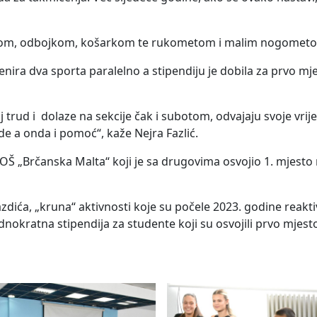
letikom, odbojkom, košarkom te rukometom i malim nogomet
enira dva sporta paralelno a stipendiju je dobila za prvo mj
 trud i dolaze na sekcije čak i subotom, odvajaju svoje vrij
de a onda i pomoć“, kaže Nejra Fazlić.
OŠ „Brčanska Malta“ koji je sa drugovima osvojio 1. mjesto
dića, „kruna“ aktivnosti koje su počele 2023. godine reakt
nokratna stipendija za studente koji su osvojili prvo mjest