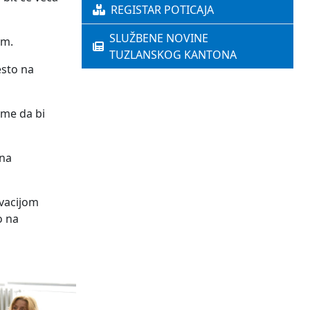
REGISTAR POTICAJA
SLUŽBENE NOVINE
om.
TUZLANSKOG KANTONA
esto na
eme da bi
 na
ivacijom
o na