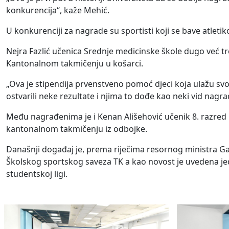
konkurencija“, kaže Mehić.
U konkurenciji za nagrade su sportisti koji se bave at
Nejra Fazlić učenica Srednje medicinske škole dugo već tr
Kantonalnom takmičenju u košarci.
„Ova je stipendija prvenstveno pomoć djeci koja ulažu svoj
ostvarili neke rezultate i njima to dođe kao neki vid nagra
Među nagrađenima je i Kenan Ališehović učenik 8. razred 
kantonalnom takmičenju iz odbojke.
Današnji događaj je, prema riječima resornog ministra Gaz
Školskog sportskog saveza TK a kao novost je uvedena jed
studentskoj ligi.