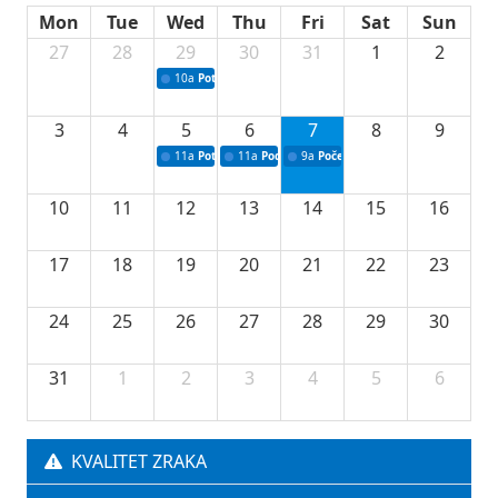
Mon
Tue
Wed
Thu
Fri
Sat
Sun
27
28
29
30
31
1
2
10a
Potpisivanje ugovora sa neprofitnim organizacijama
3
4
5
6
7
8
9
11a
Potpisivanje ugovora o stipendijama za srednjoškolce
11a
Podrška razvoju vodne infrastrukture u Tu
9a
Početak izgradnje nove fiskultur
10
11
12
13
14
15
16
17
18
19
20
21
22
23
24
25
26
27
28
29
30
31
1
2
3
4
5
6
KVALITET ZRAKA