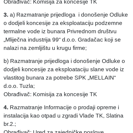
Obrađivač: Komisija za koncesije TK
3.
a) Razmatranje prijedloga i donošenje Odluke
o dodjeli koncesije za eksploataciju podzemne
termalne vode iz bunara Privrednom društvu
„Mliječna industrija 99“ d.o.o. Gradačac koji se
nalazi na zemljištu u krugu firme;
b) Razmatranje prijedloga i donošenje Odluke o
dodjeli koncesije za eksploataciju slane vode iz
vlastitog bunara za potrebe SPK „MELLAIN“
d.o.o. Tuzla;
Obrađivač: Komisija za koncesije TK
4.
Razmatranje Informacije o prodaji opreme i
instalacija kao otpad u zgradi Vlade TK, Slatina
br.2.;
Obrađivač: Ured za zajedničke poslove