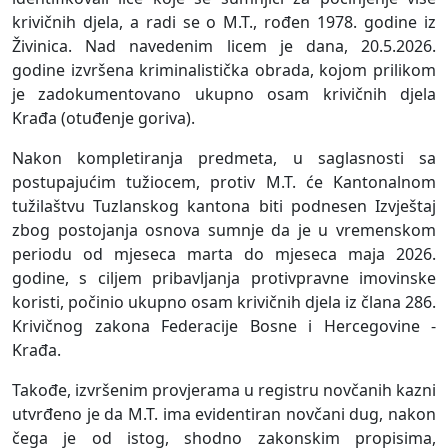
krivičnih djela, a radi se o M.T., rođen 1978. godine iz
Živinica. Nad navedenim licem je dana, 20.5.2026.
godine izvršena kriminalistička obrada, kojom prilikom
je zadokumentovano ukupno osam krivičnih djela
Krađa (otuđenje goriva).
Nakon kompletiranja predmeta, u saglasnosti sa
postupajućim tužiocem, protiv M.T. će Kantonalnom
tužilaštvu Tuzlanskog kantona biti podnesen Izvještaj
zbog postojanja osnova sumnje da je u vremenskom
periodu od mjeseca marta do mjeseca maja 2026.
godine, s ciljem pribavljanja protivpravne imovinske
koristi, počinio ukupno osam krivičnih djela iz člana 286.
Krivičnog zakona Federacije Bosne i Hercegovine -
Krađa.
Takođe, izvršenim provjerama u registru novčanih kazni
utvrđeno je da M.T. ima evidentiran novčani dug, nakon
čega je od istog, shodno zakonskim propisima,