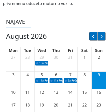
privremeno oduzeto motorno vozilo.
NAJAVE
August 2026
Mon
Tue
Wed
Thu
Fri
Sat
Sun
27
28
29
30
31
1
2
10a
Potpisivanje ugovora sa neprofitnim organizacijama
3
4
5
6
7
8
9
11a
Potpisivanje ugovora o stipendijama za srednjoškolce
11a
Podrška razvoju vodne infrastrukture u Tu
9a
Početak izgradnje nove fiskultur
10
11
12
13
14
15
16
17
18
19
20
21
22
23