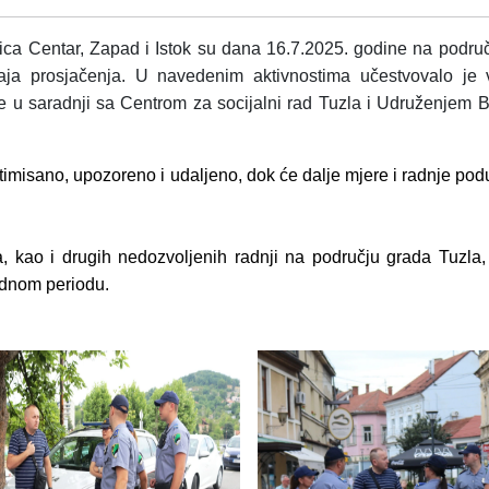
anica Centar, Zapad i Istok su dana 16.7.2025. godine na podru
aja prosjačenja
.
U navedenim aktivnostima učestvovalo je vi
ne u saradnji sa Centrom za socijalni rad Tuzla i Udruženjem 
timisano, upozoreno i udaljeno, dok će dalje mjere i radnje podu
, kao i drugih nedozvoljenih radnji na području grada Tuzla,
rednom periodu.