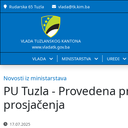
Rudarska 65 Tuzla
vlada@tk.kim.ba
VLADA TUZLANSKOG KANTONA
www.vladatk.gov.ba
VLADA
MINISTARSTVA
UREDI
Novosti iz ministarstava
PU Tuzla - Provedena pr
prosjačenja
17.07.2025