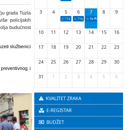
3
4
5
6
7
8
9
čju grada Tuzla
11a
Potpisivanje ugovora o stipendijama za 
11a
Podrška razvoju vodne infrastr
9a
Početak izgradnje nove f
še policijskih
Bolja budućnost
10
11
12
13
14
15
16
17
18
19
20
21
22
23
zeti službenici
24
25
26
27
28
29
30
 preventivnog i
31
1
2
3
4
5
6
KVALITET ZRAKA
E-REGISTAR
BUDŽET