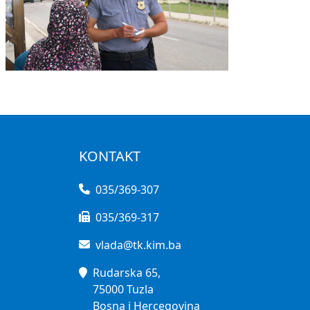
KONTAKT
035/369-307
035/369-317
vlada@tk.kim.ba
Rudarska 65,
75000 Tuzla
Bosna i Hercegovina