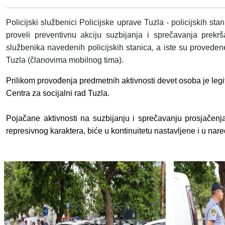
P
olicijski službenici
Policijske uprave Tuzla - policijskih st
proveli preventivnu akciju suzbijanja i sprečavanja
prekrš
službenika navedenih policijskih stanica, a iste su provede
Tuzla (članovima mobilnog tima).
Prilikom provođenja predmetnih aktivnosti devet osoba je legi
Centra za socijalni rad Tuzla.
Pojačane aktivnosti na suzbijanju i sprečavanju prosjačenja
represivnog karaktera, biće u kontinuitetu nastavljene i u na