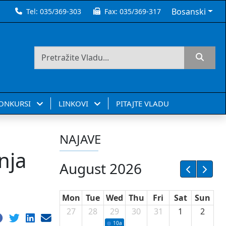
Bosanski
Tel:
035/369-303
Fax:
035/369-317
KONKURSI
LINKOVI
PITAJTE VLADU
NAJAVE
nja
August 2026
Mon
Tue
Wed
Thu
Fri
Sat
Sun
27
28
29
30
31
1
2
10a
Potpisivanje ugovora sa neprofitnim or