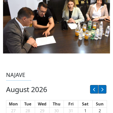
NAJAVE
August 2026
Mon
Tue
Wed
Thu
Fri
Sat
Sun
27
28
29
30
31
1
2