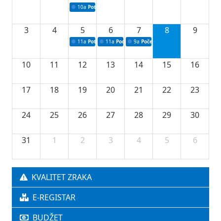
10a
Potpisivanje ugovora sa neprofitnim organizacijama
3
4
5
6
7
8
9
11a
Potpisivanje ugovora o stipendijama za srednjoškolce
11a
Podrška razvoju vodne infrastrukture u Tu
9a
Početak izgradnje nove fiskultur
10
11
12
13
14
15
16
17
18
19
20
21
22
23
24
25
26
27
28
29
30
31
1
2
3
4
5
6
KVALITET ZRAKA
E-REGISTAR
BUDŽET