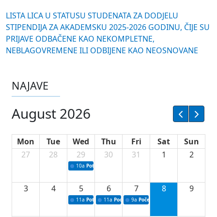
LISTA LICA U STATUSU STUDENATA ZA DODJELU
STIPENDIJA ZA AKADEMSKU 2025-2026 GODINU, ČIJE SU
PRIJAVE ODBAČENE KAO NEKOMPLETNE,
NEBLAGOVREMENE ILI ODBIJENE KAO NEOSNOVANE
NAJAVE
August 2026
Mon
Tue
Wed
Thu
Fri
Sat
Sun
27
28
29
30
31
1
2
10a
Potpisivanje ugovora sa neprofitnim organizacijama
3
4
5
6
7
8
9
11a
Potpisivanje ugovora o stipendijama za srednjoškolce
11a
Podrška razvoju vodne infrastrukture u Tu
9a
Početak izgradnje nove fiskultur