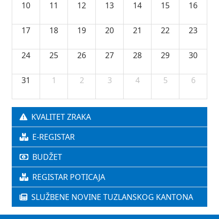
10
11
12
13
14
15
16
17
18
19
20
21
22
23
24
25
26
27
28
29
30
31
1
2
3
4
5
6
KVALITET ZRAKA
E-REGISTAR
BUDŽET
REGISTAR POTICAJA
SLUŽBENE NOVINE TUZLANSKOG KANTONA