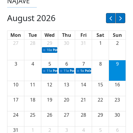
NAJAVE
August 2026
Mon
Tue
Wed
Thu
Fri
Sat
Sun
27
28
29
30
31
1
2
10a
Potpisivanje ugovora sa neprofitnim organizacijama
3
4
5
6
7
8
9
11a
Potpisivanje ugovora o stipendijama za srednjoškolce
11a
Podrška razvoju vodne infrastrukture u Tu
9a
Početak izgradnje nove fiskultur
10
11
12
13
14
15
16
17
18
19
20
21
22
23
24
25
26
27
28
29
30
31
1
2
3
4
5
6