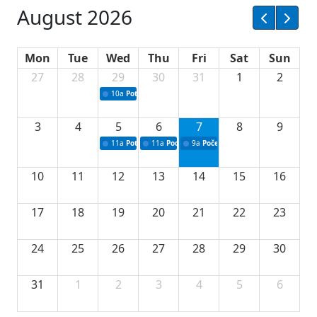
August 2026
Mon
Tue
Wed
Thu
Fri
Sat
Sun
27
28
29
30
31
1
2
10a
Potpisivanje ugovora sa neprofitnim organizacijama
3
4
5
6
7
8
9
11a
Potpisivanje ugovora o stipendijama za srednjoškolce
11a
Podrška razvoju vodne infrastrukture u Tu
9a
Početak izgradnje nove fiskultur
10
11
12
13
14
15
16
17
18
19
20
21
22
23
24
25
26
27
28
29
30
31
1
2
3
4
5
6