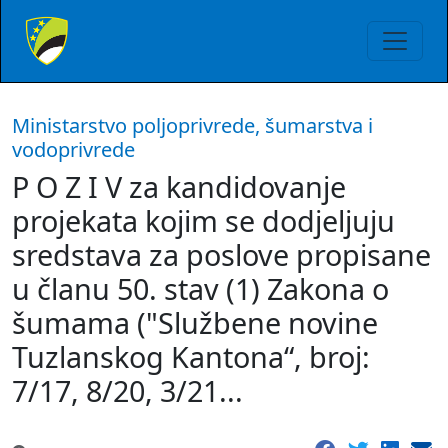
Ministarstvo poljoprivrede, šumarstva i
vodoprivrede
P O Z I V za kandidovanje
projekata kojim se dodjeljuju
sredstava za poslove propisane
u članu 50. stav (1) Zakona o
šumama ("Službene novine
Tuzlanskog Kantona“, broj:
7/17, 8/20, 3/21...