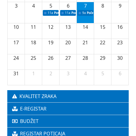
3
4
5
6
7
8
9
11a
Potpisivanje ugovora o stipendijama za srednjoškolce
11a
Podrška razvoju vodne infrastrukture u Tu
9a
Početak izgradnje nove fiskultur
10
11
12
13
14
15
16
17
18
19
20
21
22
23
24
25
26
27
28
29
30
31
1
2
3
4
5
6
KVALITET ZRAKA
E-REGISTAR
BUDŽET
REGISTAR POTICAJA