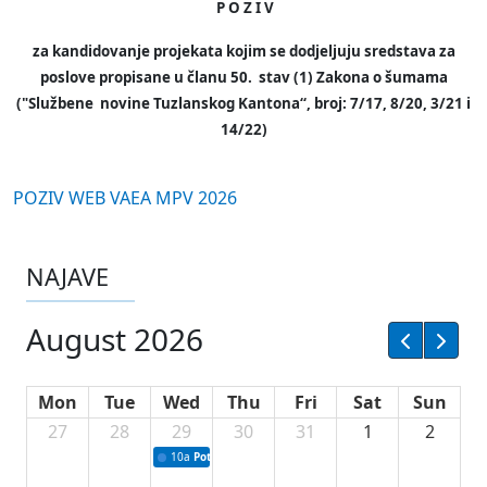
P O Z I V
za kandidovanje projekata kojim se dodjeljuju sredstava za
poslove propisane u članu 50. stav (1) Zakona o šumama
("Službene novine Tuzlanskog Kantona“, broj: 7/17, 8/20, 3/21 i
14/22)
POZIV WEB VAEA MPV 2026
NAJAVE
August 2026
Mon
Tue
Wed
Thu
Fri
Sat
Sun
27
28
29
30
31
1
2
10a
Potpisivanje ugovora sa neprofitnim organizacijama