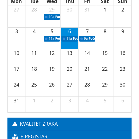
Mon
Tue
Wed
Thu
Fri
Sat
Sun
27
28
29
30
31
1
2
10a
Potpisivanje ugovora sa neprofitnim organizacijama
3
4
5
6
7
8
9
11a
Potpisivanje ugovora o stipendijama za srednjoškolce
11a
Podrška razvoju vodne infrastrukture u Tu
9a
Početak izgradnje nove fiskultur
10
11
12
13
14
15
16
17
18
19
20
21
22
23
24
25
26
27
28
29
30
31
1
2
3
4
5
6
KVALITET ZRAKA
E-REGISTAR