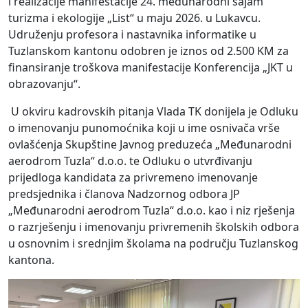
i realizacije manifestacije 24. međunarodni sajam
turizma i ekologije „List“ u maju 2026. u Lukavcu.
Udruženju profesora i nastavnika informatike u
Tuzlanskom kantonu odobren je iznos od 2.500 KM za
finansiranje troškova manifestacije Konferencija „JKT u
obrazovanju“.
U okviru kadrovskih pitanja Vlada TK donijela je Odluku
o imenovanju punomoćnika koji u ime osnivača vrše
ovlašćenja Skupštine Javnog preduzeća „Međunarodni
aerodrom Tuzla“ d.o.o. te Odluku o utvrđivanju
prijedloga kandidata za privremeno imenovanje
predsjednika i članova Nadzornog odbora JP
„Međunarodni aerodrom Tuzla“ d.o.o. kao i niz rješenja
o razrješenju i imenovanju privremenih školskih odbora
u osnovnim i srednjim školama na području Tuzlanskog
kantona.