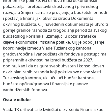
ekonomske politike. Na osnovu makroekonomskih
pokazatelja i pretpostavki društvenog i privrednog
razvoja u Smjernicama se procjenjuju budžetski prihodi
i postavlja finansijski okvir za izradu Dokumenta
okvirnog budžeta. Cilj navedenih dokumenata je utvrditi
gornje granice rashoda za trogodišnji period za svakog
budžetskog korisnika, uzimajući u obzir strateške
ciljeve ekonomske i fiskalne politike. Cilj je poboljšanje
koordinacije između Vlade Tuzlanskog kantona,
gradova/općina i vanbudžetskih fondova u postupcima
pripremnih aktivnosti na izradi budžeta za 2027.
godinu, kao i da osigura sveobuhvatan i konsolidovan
okvir planiranih rashoda koji pokriva sve nivoe vlasti
Tuzlanskog kantona, uključujući budžet kantona,
budžete općina/gradova i finansijske planove
vanbudžetskih fondova.
Ostale odluke
Vlada TK prihvatila je Izvještaj o izvršenju Finansijskog