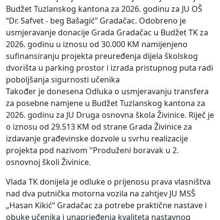
Budžet Tuzlanskog kantona za 2026. godinu za JU OŠ
“Dr. Safvet - beg Bašagić” Gradačac. Odobreno je
usmjeravanje donacije Grada Gradačac u Budžet TK za
2026. godinu u iznosu od 30.000 KM namijenjeno
sufinansiranju projekta preuređenja dijela školskog
dvorišta u parking prostor i izrada pristupnog puta radi
poboljšanja sigurnosti učenika
Također je donesena Odluka o usmjeravanju transfera
za posebne namjene u Budžet Tuzlanskog kantona za
2026. godinu za JU Druga osnovna škola Živinice. Riječ je
o iznosu od 29.513 KM od strane Grada Živinice za
izdavanje građevinske dozvole u svrhu realizacije
projekta pod nazivom "Produženi boravak u 2.
osnovnoj školi Živinice.
Vlada TK donijela je odluke o prijenosu prava vlasništva
nad dva putnička motorna vozila na zahtjev JU MSŠ
„Hasan Kikić“ Gradačac za potrebe praktične nastave i
obuke učenika i unaprjeđenja kvaliteta nastavnog