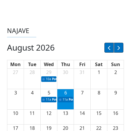
NAJAVE
August 2026
Mon
Tue
Wed
Thu
Fri
Sat
Sun
27
28
29
30
31
1
2
10a
Potpisivanje ugovora sa neprofitnim organizacijama
3
4
5
6
7
8
9
11a
Potpisivanje ugovora o stipendijama za srednjoškolce
11a
Podrška razvoju vodne infrastrukture u Tu
10
11
12
13
14
15
16
17
18
19
20
21
22
23