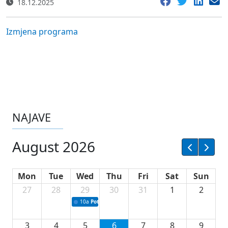
18.12.2025
Izmjena programa
NAJAVE
August 2026
Mon
Tue
Wed
Thu
Fri
Sat
Sun
27
28
29
30
31
1
2
10a
Potpisivanje ugovora sa neprofitnim organizacijama
3
4
5
6
7
8
9