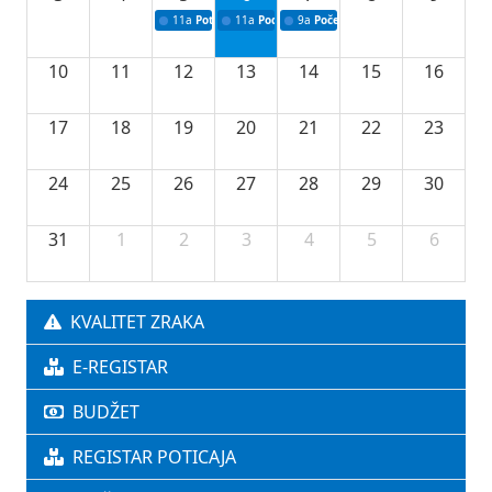
11a
Potpisivanje ugovora o stipendijama za srednjoškolce
11a
Podrška razvoju vodne infrastrukture u Tu
9a
Početak izgradnje nove fiskultur
10
11
12
13
14
15
16
17
18
19
20
21
22
23
24
25
26
27
28
29
30
31
1
2
3
4
5
6
KVALITET ZRAKA
E-REGISTAR
BUDŽET
REGISTAR POTICAJA