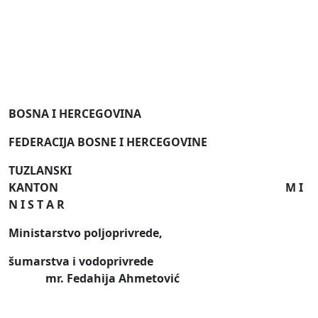
BOSNA I HERCEGOVINA
FEDERACIJA BOSNE I HERCEGOVINE
TUZLANSKI
KANTON
M I
N I S T A R
Ministarstvo poljoprivrede,
šumarstva i vodoprivrede
mr
. Fedahija Ahmetović