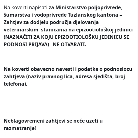
Na koverti napisati
za
Min
istarstvo poljoprivrede,
šumarstva i vodoprivrede
Tuzlanskog kantona –
Zahtjev za dodjelu područja djelovanja
veterinarskim stanicama
na
epizootiološkoj jedinici
(NAZNAČITI ZA KOJU EPIZOOTIOLOŠKU JEDINICU SE
PODNOSI PRIJAVA)
–
NE OTVARATI.
Na koverti obavezno navesti i podatke o podnosiocu
zahtjeva (naziv pravnog lica,
adresa sjedišta, broj
telefona).
N
eblagovremeni
zahtjevi
se neće u
zeti u
razmatranje!