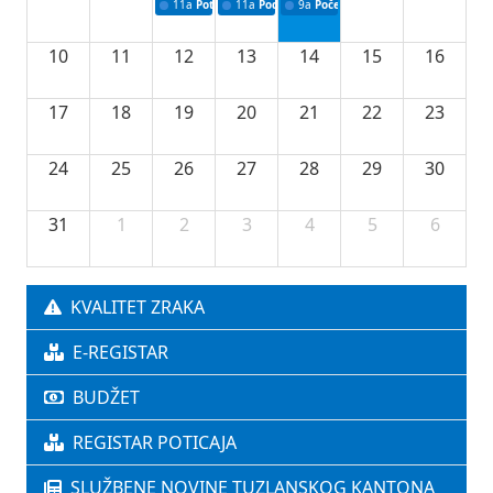
11a
Potpisivanje ugovora o stipendijama za srednjoškolce
11a
Podrška razvoju vodne infrastrukture u Tu
9a
Početak izgradnje nove fiskultur
10
11
12
13
14
15
16
17
18
19
20
21
22
23
24
25
26
27
28
29
30
31
1
2
3
4
5
6
KVALITET ZRAKA
E-REGISTAR
BUDŽET
REGISTAR POTICAJA
SLUŽBENE NOVINE TUZLANSKOG KANTONA