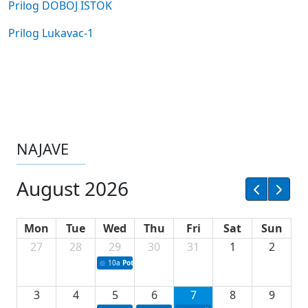
Prilog DOBOJ ISTOK
Prilog Lukavac-1
NAJAVE
August 2026
Mon
Tue
Wed
Thu
Fri
Sat
Sun
27
28
29
30
31
1
2
10a
Potpisivanje ugovora sa neprofitnim organizacijama
3
4
5
6
7
8
9