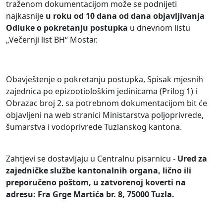
traženom dokumentacijom može se podnijeti
najkasnije
u roku od
10
dana od dana objavljivanja
Odluke
o pokretanju postupka
u dnevnom listu
„Večernji list BH“ Mostar.
Obavještenje o pokretanju postupka, Spisak mjesnih
zajednica po epizootiološkim jedinicama (Prilog 1) i
Obrazac broj 2. sa potrebnom dokumentacijom bit će
objavljeni na web stranici Ministarstva poljoprivrede,
šumarstva i vodoprivrede Tuzlanskog kantona.
Zahtjevi se dostavljaju u Centralnu pisarnicu -
Ured za
zajedničke službe kantonalnih organa, lično ili
preporučeno poštom, u zatvorenoj koverti na
adresu:
Fra Grge Ma
r
tića br. 8
, 75000 Tuzla.