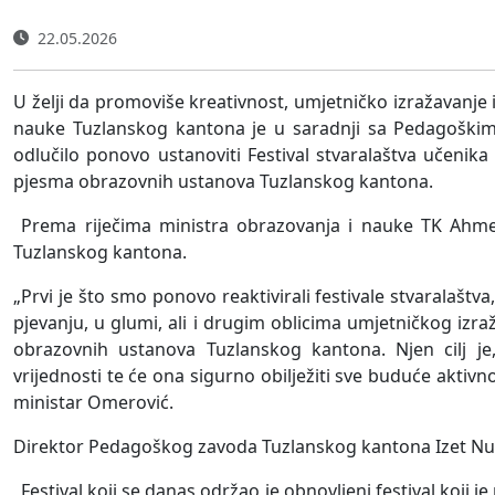
22.05.2026
U želji da promoviše kreativnost, umjetničko izražavanje 
nauke Tuzlanskog kantona je u saradnji sa Pedagoški
odlučilo ponovo ustanoviti Festival stvaralaštva učenika
pjesma obrazovnih ustanova Tuzlanskog kantona.
Prema riječima ministra obrazovanja i nauke TK Ahme
Tuzlanskog kantona.
„Prvi je što smo ponovo reaktivirali festivale stvaralaštv
pjevanju, u glumi, ali i drugim oblicima umjetničkog izr
obrazovnih ustanova Tuzlanskog kantona. Njen cilj j
vrijednosti te će ona sigurno obilježiti sve buduće aktiv
ministar Omerović.
Direktor Pedagoškog zavoda Tuzlanskog kantona Izet Num
„Festival koji se danas održao je obnovljeni festival koj