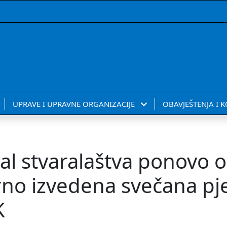
UPRAVE I UPRAVNE ORGANIZACIJE
OBAVJEŠTENJA I 
al stvaralaštva ponovo 
rno izvedena svečana p
K