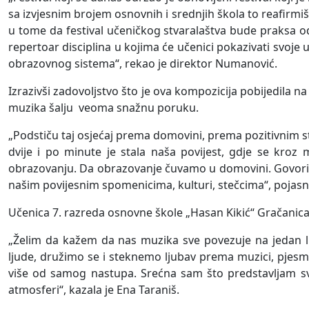
sa izvjesnim brojem osnovnih i srednjih škola to reafir
u tome da festival učeničkog stvaralaštva bude praksa 
repertoar disciplina u kojima će učenici pokazivati svoje u
obrazovnog sistema“, rekao je direktor Numanović.
Izrazivši zadovoljstvo što je ova kompozicija pobijedila
muzika šalju veoma snažnu poruku.
„Podstiču taj osjećaj prema domovini, prema pozitivnim s
dvije i po minute je stala naša povijest, gdje se kroz 
obrazovanju. Da obrazovanje čuvamo u domovini. Govori s
našim povijesnim spomenicima, kulturi, stečcima“, pojasn
Učenica 7. razreda osnovne škole „Hasan Kikić“ Gračanica
„Želim da kažem da nas muzika sve povezuje na jedan li
ljude, družimo se i steknemo ljubav prema muzici, pjesm
više od samog nastupa. Srećna sam što predstavljam svoj
atmosferi“, kazala je Ena Taraniš.