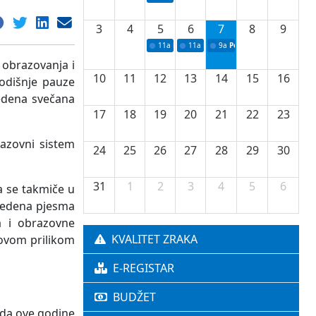
3
4
5
6
7
8
9
11a
Potpisivanje ugovora o stipendijama za 
11a
Podrška razvoju vodne infrastr
9a
Početak izgradnje nove f
o obrazovanja i
10
11
12
13
14
15
16
odišnje pauze
vedena svečana
17
18
19
20
21
22
23
azovni sistem
24
25
26
27
28
29
30
31
1
2
3
4
5
6
da se takmiče u
zvedena pjesma
a i obrazovne
KVALITET ZRAKA
e ovom prilikom
E-REGISTAR
BUDŽET
a da ove godine