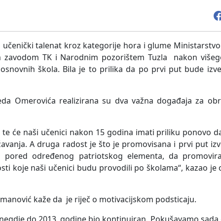
i učenički talenat kroz kategorije hora i glume Ministarstv
m zavodom TK i Narodnim pozorištem Tuzla nakon višeg
 osnovnih škola. Bila je to prilika da po prvi put bude iz
da Omerovića realizirana su dva važna događaja za obr
a, te će naši učenici nakon 15 godina imati priliku ponovo 
ažavanja. A druga radost je što je promovisana i prvi put i
e, pored određenog patriotskog elementa, da promovir
nosti koje naši učenici budu provodili po školama“, kazao j
anović kaže da je riječ o motivacijskom podsticaju.
i je negdje do 2013. godine bio kontinuiran. Pokušavamo sad