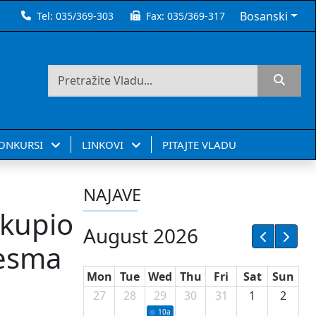
Bosanski
Tel:
035/369-303
Fax:
035/369-317
KONKURSI
LINKOVI
PITAJTE VLADU
NAJAVE
okupio
August 2026
jesma
Mon
Tue
Wed
Thu
Fri
Sat
Sun
27
28
29
30
31
1
2
10a
Potpisivanje ugovora sa neprofitnim or