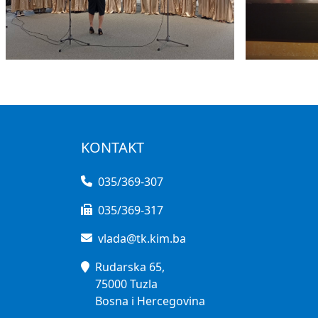
KONTAKT
035/369-307
035/369-317
vlada@tk.kim.ba
Rudarska 65,
75000 Tuzla
Bosna i Hercegovina