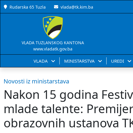
Rudarska 65 Tuzla
vlada@tk.kim.ba
VLADA TUZLANSKOG KANTONA
www.vladatk.gov.ba
VLADA
MINISTARSTVA
UREDI
Novosti iz ministarstava
Nakon 15 godina Festiv
mlade talente: Premije
obrazovnih ustanova T