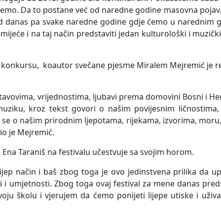
mišemo. Da to postane već od naredne godine masovna pojava
od danas pa svake naredne godine gdje ćemo u narednim g
mijeće i na taj način predstaviti jedan kulturološki i muzič
 na konkursu, koautor svečane pjesme Miralem Mejremić je re
tavovima, vrijednostima, ljubavi prema domovini Bosni i Her
muziku, kroz tekst govori o našim povijesnim ličnostima,
e o našim prirodnim ljepotama, rijekama, izvorima, moru, 
io je Mejremić.
 Ena Taraniš na festivalu učestvuje sa svojim horom.
jep način i baš zbog toga je ovo jedinstvena prilika da
i i umjetnosti. Zbog toga ovaj festival za mene danas pre
u školu i vjerujem da ćemo ponijeti lijepe utiske i uživa