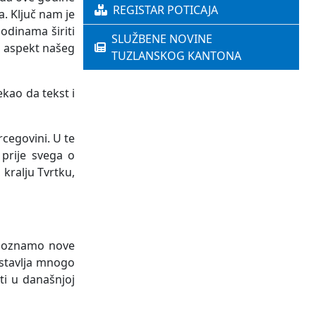
REGISTAR POTICAJA
. Ključ nam je
odinama širiti
SLUŽBENE NOVINE
ki aspekt našeg
TUZLANSKOG KANTONA
kao da tekst i
cegovini. U te
 prije svega o
kralju Tvrtku,
 upoznamo nove
dstavlja mnogo
ti u današnjoj