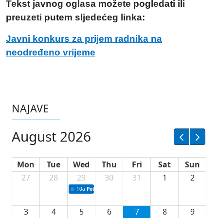
Tekst javnog oglasa možete pogledati ili
preuzeti putem sljedećeg linka:
Javni konkurs za prijem radnika na
neodređeno vrijeme
NAJAVE
August 2026
Mon
Tue
Wed
Thu
Fri
Sat
Sun
27
28
29
30
31
1
2
10a
Potpisivanje ugovora sa neprofitnim organizacijama
3
4
5
6
7
8
9