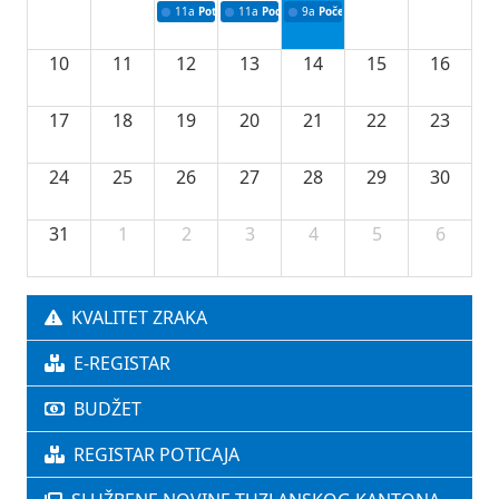
11a
Potpisivanje ugovora o stipendijama za srednjoškolce
11a
Podrška razvoju vodne infrastrukture u Tu
9a
Početak izgradnje nove fiskultur
10
11
12
13
14
15
16
17
18
19
20
21
22
23
24
25
26
27
28
29
30
31
1
2
3
4
5
6
KVALITET ZRAKA
E-REGISTAR
BUDŽET
REGISTAR POTICAJA