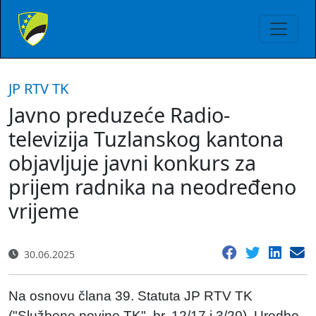
JP RTV TK
Javno preduzeće Radio-
televizija Tuzlanskog kantona
objavljuje javni konkurs za
prijem radnika na neodređeno
vrijeme
30.06.2025
Na osnovu člana 39. Statuta JP RTV TK
("Službene novine TK", br. 12/17 i 3/20), Uredbe