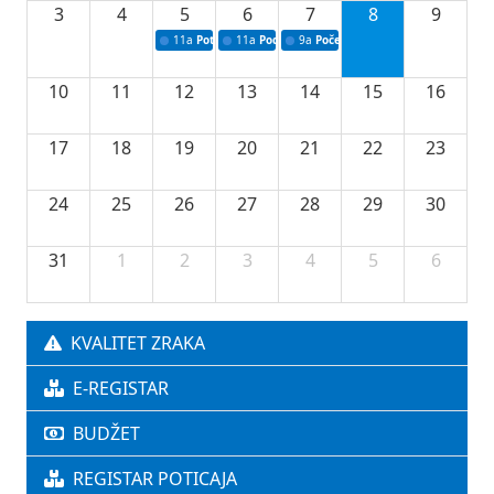
3
4
5
6
7
8
9
11a
Potpisivanje ugovora o stipendijama za srednjoškolce
11a
Podrška razvoju vodne infrastrukture u Tu
9a
Početak izgradnje nove fiskultur
10
11
12
13
14
15
16
17
18
19
20
21
22
23
24
25
26
27
28
29
30
31
1
2
3
4
5
6
KVALITET ZRAKA
E-REGISTAR
BUDŽET
REGISTAR POTICAJA