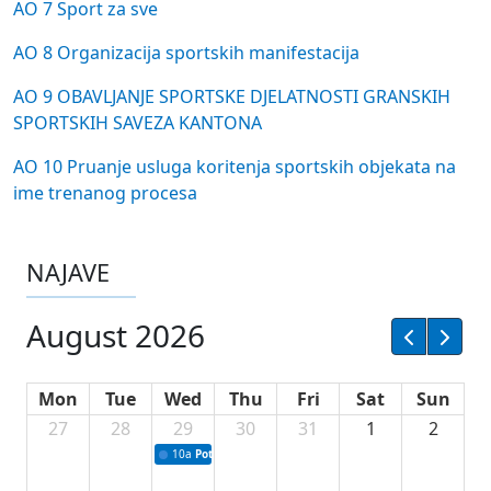
AO 7 Sport za sve
AO 8 Organizacija sportskih manifestacija
AO 9 OBAVLJANJE SPORTSKE DJELATNOSTI GRANSKIH
SPORTSKIH SAVEZA KANTONA
AO 10 Pruanje usluga koritenja sportskih objekata na
ime trenanog procesa
NAJAVE
August 2026
Mon
Tue
Wed
Thu
Fri
Sat
Sun
27
28
29
30
31
1
2
10a
Potpisivanje ugovora sa neprofitnim organizacijama