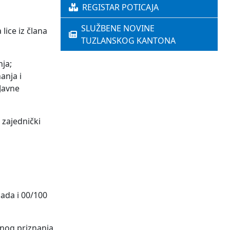
REGISTAR POTICAJA
SLUŽBENE NOVINE
lice iz člana
TUZLANSKOG KANTONA
nja;
anja i
 Javne
 zajednički
jada i 00/100
tnog priznanja