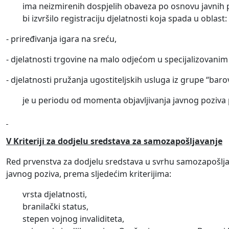
ima neizmirenih dospjelih obaveza po osnovu javnih 
bi izvršilo registraciju djelatnosti koja spada u oblast:
- priređivanja igara na sreću,
- djelatnosti trgovine na malo odjećom u specijalizovanim
- djelatnosti pružanja ugostiteljskih usluga iz grupe “barov
je u periodu od momenta objavljivanja javnog poziva
V Kriteriji za dodjelu sredstava za samozapošljavanje
Red prvenstva za dodjelu sredstava u svrhu samozapošljav
javnog poziva, prema sljedećim kriterijima:
vrsta djelatnosti,
branilački status,
stepen vojnog invaliditeta,