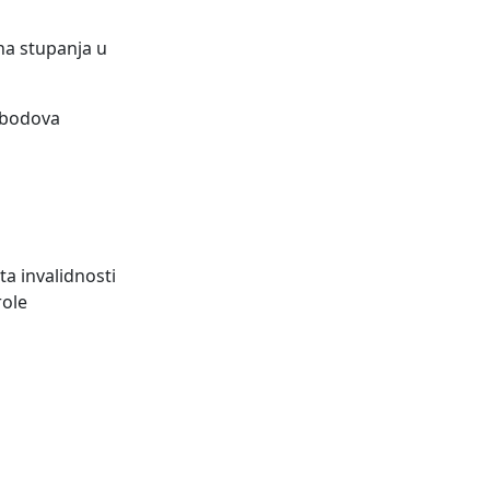
na stupanja u
a bodova
a invalidnosti
role