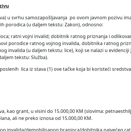
zivu
stva) u svrhu samozapošljavanja po ovom javnom pozivu ima 
ih porodica (u daljem tekstu: Zakon), odnosno:
ca; ratni vojni invalid; dobitnik ratnog priznanja i odlikova
anovi porodice ratnog vojnog invalida, dobitnika ratnog prizn
nvalida (u daljem tekstu: lice), koji se nalazi u evidenciji
aljem tekstu: Služba).
lenih lica iz stava (1) ove tačke koja bi koristeći sredstva
va, kao grant, u visini do 15.000,00 KM (slovima: petnaesthil
lana, ali ne preko iznosa od 15.000,00 KM.
jnog invalida/demobilisanog branioca/dobitnika najvećeg ra