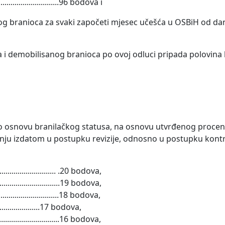
............................96 bodova i
anog branioca za svaki započeti mjesec učešća u OSBiH od da
da i demobilisanog branioca po ovoj odluci pripada polovin
po osnovu branilačkog statusa, na osnovu utvrđenog procent
ju izdatom u postupku revizije, odnosno u postupku kont
.......................... .20 bodova,
.............................19 bodova,
............................18 bodova,
............17 bodova,
............................16 bodova,