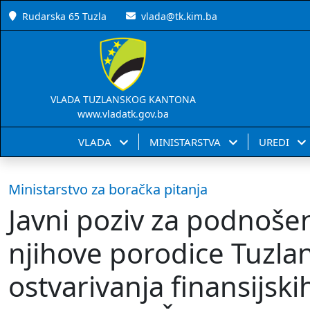
Rudarska 65 Tuzla
vlada@tk.kim.ba
VLADA TUZLANSKOG KANTONA
www.vladatk.gov.ba
VLADA
MINISTARSTVA
UREDI
Ministarstvo za boračka pitanja
Javni poziv za podnošen
njihove porodice Tuzla
ostvarivanja finansijski