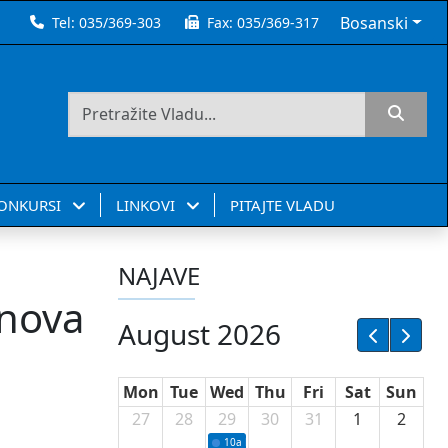
Bosanski
Tel:
035/369-303
Fax:
035/369-317
KONKURSI
LINKOVI
PITAJTE VLADU
NAJAVE
anova
August 2026
Mon
Tue
Wed
Thu
Fri
Sat
Sun
27
28
29
30
31
1
2
10a
Potpisivanje ugovora sa neprofitnim or