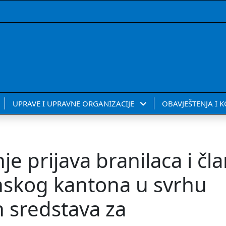
UPRAVE I UPRAVNE ORGANIZACIJE
OBAVJEŠTENJA I 
je prijava branilaca i čl
nskog kantona u svrhu
h sredstava za