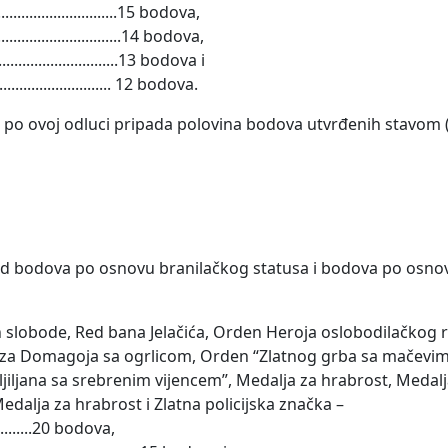
............................15 bodova,
.............................14 bodova,
............................13 bodova i
........................... 12 bodova.
da po ovoj odluci pripada polovina bodova utvrđenih stavom 
ored bodova po osnovu branilačkog statusa i bodova po osn
den slobode, Red bana Jelačića, Orden Heroja oslobodilačkog 
eza Domagoja sa ogrlicom, Orden “Zlatnog grba sa mačevi
 ljiljana sa srebrenim vijencem”, Medalja za hrabrost, Medal
edalja za hrabrost i Zlatna policijska značka –
...............20 bodova,