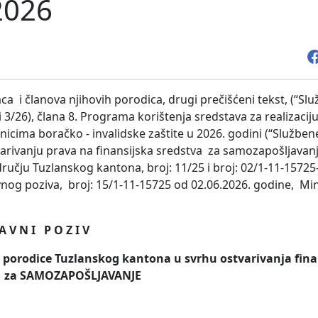
2026
 i članova njihovih porodica, drugi prečišćeni tekst, (“Sl
 i 3/26), člana 8. Programa korištenja sredstava za realizaci
isnicima boračko - invalidske zaštite u 2026. godini (“Službe
varivanju prava na finansijska sredstva za samozapošljavanj
dručju Tuzlanskog kantona, broj: 11/25 i broj: 02/1-11-15725
vnog poziva, broj: 15/1-11-15725 od 02.06.2026. godine, Min
 A V N I P O Z I V
e porodice Tuzlanskog kantona u svrhu ostvarivanja fina
za
SAMOZAPOŠLJAVANJE