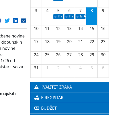
3
4
5
6
7
8
9
11a
Potpisivanje ugovora o stipendijama za 
11a
Podrška razvoju vodne infrastr
9a
Početak izgradnje nove f
10
11
12
13
14
15
16
užbene novine
17
18
19
20
21
22
23
ju dopunskih
ne novine
e i
24
25
26
27
28
29
30
-1/26 od
istarstvo za
31
1
2
3
4
5
6
KVALITET ZRAKA
nsijskih
E-REGISTAR
BUDŽET