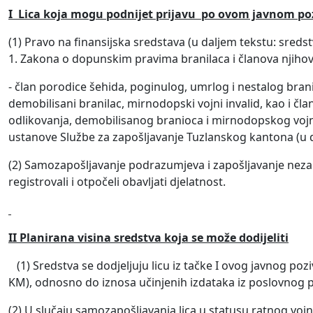
I Lica koja mogu podnijet prijavu po ovom javnom po
(1) Pravo na finansijska sredstava (u daljem tekstu: sred
1. Zakona o dopunskim pravima branilaca i članova njihov
- član porodice šehida, poginulog, umrlog i nestalog branio
demobilisani branilac, mirnodopski vojni invalid, kao i čl
odlikovanja, demobilisanog branioca i mirnodopskog vojnog i
ustanove Službe za zapošljavanje Tuzlanskog kantona (u d
(2) Samozapošljavanje podrazumjeva i zapošljavanje nezapos
registrovali i otpočeli obavljati djelatnost.
II Planirana visina sredstva koja se može dodijeliti
(1) Sredstva se dodjeljuju licu iz tačke I ovog javnog pozi
KM), odnosno do iznosa učinjenih izdataka iz poslovnog p
(2) U slučaju samozapošljavanja lica u statusu ratnog vo