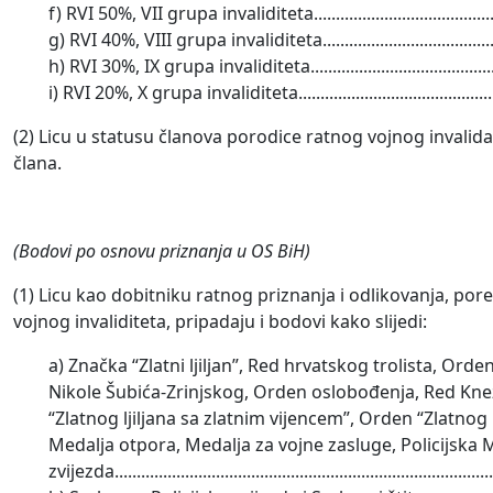
f) RVI 50%, VII grupa invaliditeta..........................................
g) RVI 40%, VIII grupa invaliditeta........................................
h) RVI 30%, IX grupa invaliditeta...........................................
i) RVI 20%, X grupa invaliditeta.............................................
(2) Licu u statusu članova porodice ratnog vojnog invali
člana.
(Bodovi po osnovu priznanja u OS BiH)
(1) Licu kao dobitniku ratnog priznanja i odlikovanja, p
vojnog invaliditeta, pripadaju i bodovi kako slijedi:
a) Značka “Zlatni ljiljan”, Red hrvatskog trolista, Or
Nikole Šubića-Zrinjskog, Orden oslobođenja, Red Kn
“Zlatnog ljiljana sa zlatnim vijencem”, Orden “Zlatnog
Medalja otpora, Medalja za vojne zasluge, Policijska M
zvijezda...............................................................................