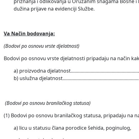
priznanja i odlikovanja u Oružanim snagama Bosne i H
dužina prijave na evidenciji Službe.
Va Način bodovanja:
(Bodovi po osnovu vrste djelatnost)
Bodovi po osnovu vrste djelatnosti pripadaju na način kako
a) proizvodna djelatnost.......................................................
b) uslužna djelatnost............................................................
(Bodovi po osnovu branilačkog statusa)
(1) Bodovi po osnovu branilačkog statusa, pripadaju na nač
a) licu u statusu člana porodice šehida, poginulog,