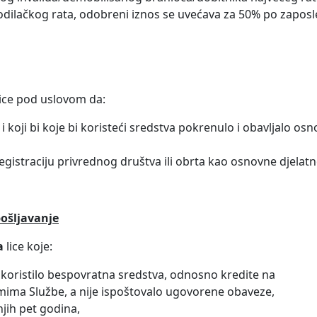
dilačkog rata, odobreni iznos se uvećava za 50% po zaposl
ice pod uslovom da:
 i koji bi koje bi koristeći sredstva pokrenulo i obavljalo os
egistraciju privrednog društva ili obrta kao osnovne djelatn
ošljavanje
a
lice koje:
a koristilo bespovratna sredstva, odnosno kredite na
ima Službe, a nije ispoštovalo ugovorene obaveze,
njih pet godina,