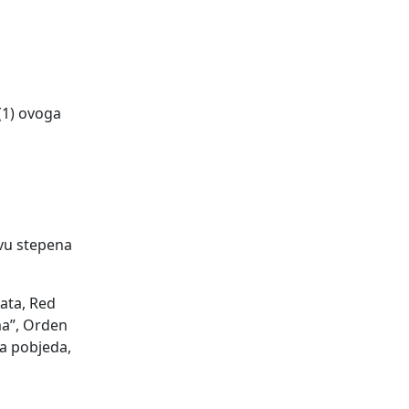
(1) ovoga
ovu stepena
rata, Red
ma”, Orden
ja pobjeda,