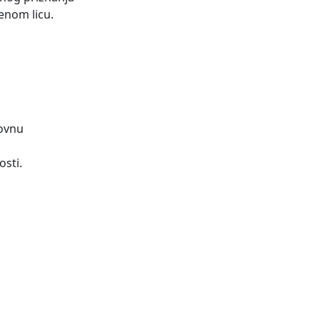
enom licu.
novnu
osti.