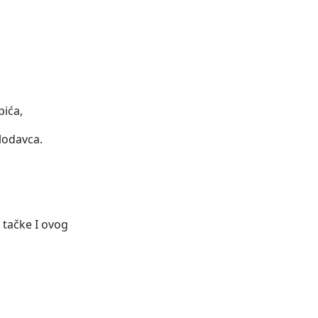
pića,
lodavca.
 tačke I ovog