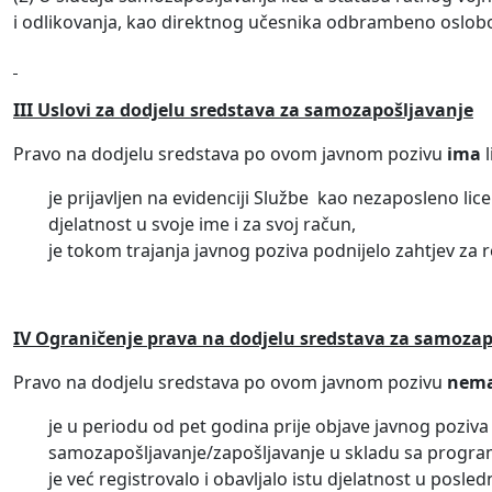
i odlikovanja, kao direktnog učesnika odbrambeno oslobo
III Uslovi za dodjelu sredstava
za samozapošljavanje
Pravo na dodjelu sredstava po ovom javnom pozivu
ima
l
je prijavljen na evidenciji Službe kao nezaposleno lice
djelatnost u svoje ime i za svoj račun,
je tokom trajanja javnog poziva podnijelo zahtjev za r
IV
Ograničenje prava na dodjelu sredstava za samozap
Pravo na dodjelu sredstava po ovom javnom pozivu
nem
je u periodu od pet godina prije objave javnog poziv
samozapošljavanje/zapošljavanje u skladu sa program
je već registrovalo i obavljalo istu djelatnost u posled