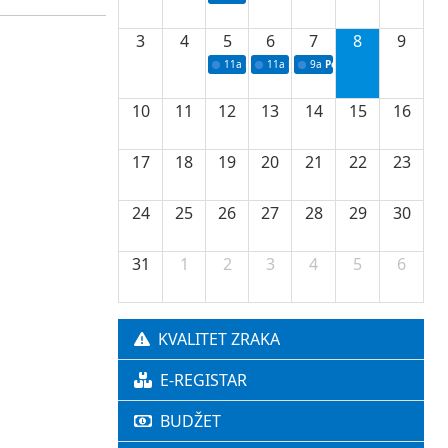
3
4
5
6
7
8
9
11a
Potpisivanje ugovora o stipendijama za 
11a
Podrška razvoju vodne infrastr
9a
Početak izgradnje nove f
10
11
12
13
14
15
16
17
18
19
20
21
22
23
24
25
26
27
28
29
30
31
1
2
3
4
5
6
KVALITET ZRAKA
E-REGISTAR
BUDŽET