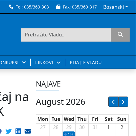
Bosanski
Tel:
035/369-303
Fax:
035/369-317
KONKURSI
LINKOVI
PITAJTE VLADU
NAJAVE
ćaj na
August 2026
K
Mon
Tue
Wed
Thu
Fri
Sat
Sun
27
28
29
30
31
1
2
10a
Potpisivanje ugovora sa neprofitnim or