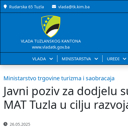
Rudarska 65 Tuzla
vlada@tk.kim.ba
VLADA TUZLANSKOG KANTONA
www.vladatk.gov.ba
VLADA
MINISTARSTVA
UREDI
Ministarstvo trgovine turizma i saobracaja
Javni poziv za dodjelu 
MAT Tuzla u cilju razvo
26.05.2025