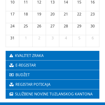
10
11
12
13
14
15
16
17
18
19
20
21
22
23
24
25
26
27
28
29
30
31
1
2
3
4
5
6
KVALITET ZRAKA
E-REGISTAR
BUDŽET
REGISTAR POTICAJA
SLUŽBENE NOVINE TUZLANSKOG KANTONA