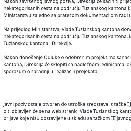
Nakon završenog javnog poziva, Direkcija će sačiniti prije
nekategorisanih cesta na području Tuzlanskog kantona koji
Ministarstvu zajedno sa pratećom dokumentacijom radi u
Na prijedlog Ministarstva, Vlade Tuzlanskog kantona donos
nekategorisanih cesta na području Tuzlanskog kantona, ko
Tuzlanskog kantona i Direkcije.
Nakon donošenje Odluke o odobrenim projektima sanacije 
kantona, Direkcija će sklopiti sa nadležnom jedinicama lo
sporazum o saradnji u realizaciji projekata.
Javni poziv ostaje otvoren do utroška sredstava iz tačke I
biti objavljen će se na web stranici Vlade Tuzlanskog kan
prijave koje nisu dostavljene u skladu sa tačkom III javno