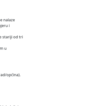
se nalaze
jeru i
stariji od tri
om u
rad/općina).