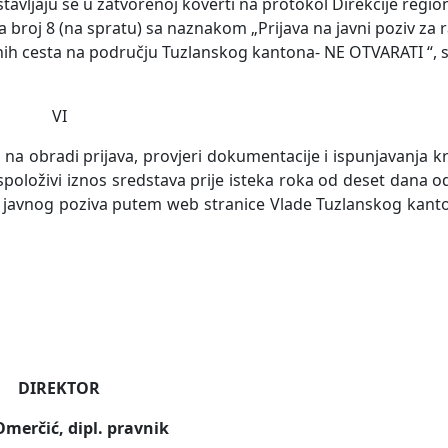
vljaju se u zatvorenoj koverti na protokol Direkcije regio
ija broj 8 (na spratu) sa naznakom „Prijava na javni poziv za
stanih cesta na području Tuzlanskog kantona- NE OTVARATI “,
VI
 na obradi prijava, provjeri dokumentacije i ispunjavanja kri
položivi iznos sredstava prije isteka roka od deset dana od
ranju javnog poziva putem web stranice Vlade Tuzlanskog kan
DIREKTOR
Omerčić, dipl. pravnik