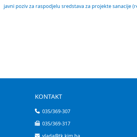
javni poziv za raspodjelu sredstava za projekte sanacije (re
KONTAKT
035/369-307
035/369-317
vlada@tk.kim.ba