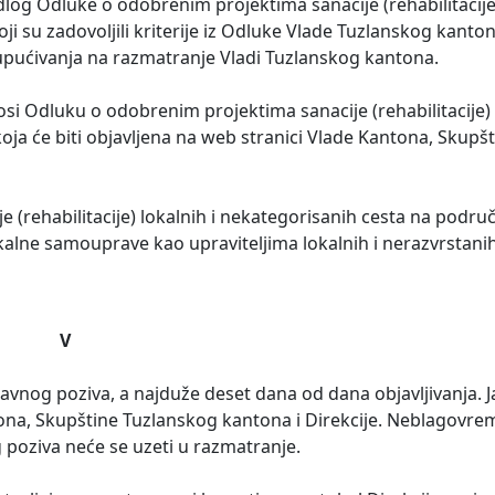
dlog Odluke o odobrenim projektima sanacije (rehabilitacije)
 su zadovoljili kriterije iz Odluke Vlade Tuzlanskog kantona
pućivanja na razmatranje Vladi Tuzlanskog kantona.
i Odluku o odobrenim projektima sanacije (rehabilitacije) l
ja će biti objavljena na web stranici Vlade Kantona, Skupšt
(rehabilitacije) lokalnih i nekategorisanih cesta na podru
kalne samouprave kao upraviteljima lokalnih i nerazvrstani
V
 Javnog poziva, a najduže deset dana od dana objavljivanja. J
tona, Skupštine Tuzlanskog kantona i Direkcije. Neblagovrem
g poziva neće se uzeti u razmatranje.