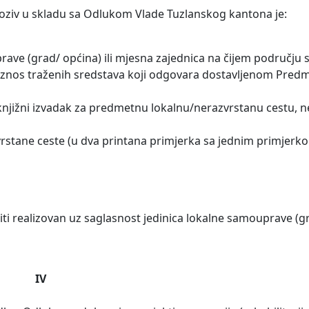
oziv u skladu sa Odlukom Vlade Tuzlanskog kantona je:
rave (grad/ općina) ili mjesna zajednica na čijem području 
 iznos traženih sredstava koji odgovara dostavljenom Predm
knjižni izvadak za predmetnu lokalnu/nerazvrstanu cestu, ne 
azvrstane ceste (u dva printana primjerka sa jednim primjerk
biti realizovan uz saglasnost jedinica lokalne samouprave (g
IV