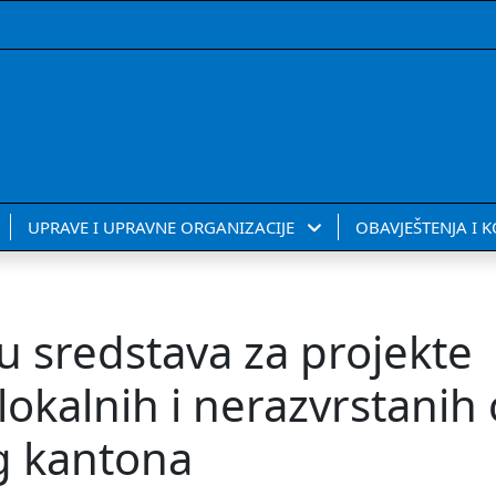
UPRAVE I UPRAVNE ORGANIZACIJE
OBAVJEŠTENJA I 
lu sredstava za projekte
 lokalnih i nerazvrstanih
g kantona