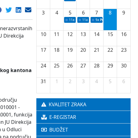
3
4
5
6
7
8
9
11a
Potpisivanje ugovora o stipendijama za 
11a
Podrška razvoju vodne infrastr
9a
Početak izgradnje nove f
 nerazvrstanih
10
11
12
13
14
15
16
U Direkcija
17
18
19
20
21
22
23
24
25
26
27
28
29
30
nskog kantona
31
1
2
3
4
5
6
području
KVALITET ZRAKA
2010001 -
0001, funkcija
E-REGISTAR
n JU Direkcija
m u Odluci
BUDŽET
ta na području