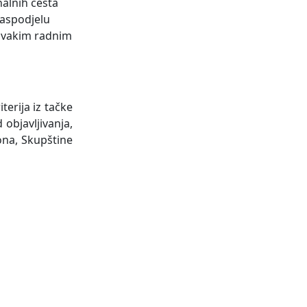
nalnih cesta
 raspodjelu
 svakim radnim
terija iz tačke
 objavljivanja,
tona, Skupštine