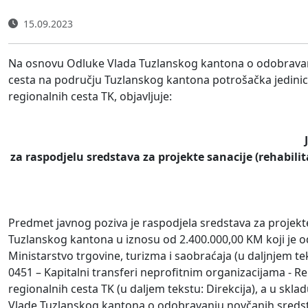
15.09.2023
Na osnovu Odluke Vlada Tuzlanskog kantona o odobravanju 
cesta na području Tuzlanskog kantona potrošačka jedinica
regionalnih cesta TK, objavljuje:
za raspodjelu sredstava za projekte sanacije (rehabili
Predmet javnog poziva je raspodjela sredstava za projekte 
Tuzlanskog kantona u iznosu od 2.400.000,00 KM koji je o
Ministarstvo trgovine, turizma i saobraćaja (u daljnjem t
0451 – Kapitalni transferi neprofitnim organizacijama - Rek
regionalnih cesta TK (u daljem tekstu: Direkcija), a u skl
Vlade Tuzlanskog kantona o odobravanju novčanih sredstava