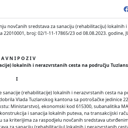
novčanih sredstava za sanaciju (rehabilitaciju) lokalnih i
 22010001, broj: 02/1-11-17865/23 od 08.08.2023. godine, J
J A V N I P O Z I V
tacije) lokalnih i nerazvrstanih cesta na području Tuzla
I
sanacije (rehabilitacije) lokalnih i nerazvrstanih cesta na 
dobrila Vlada Tuzlanskog kantona sa potrošačke jedinice 2
ekstu: Ministarstvo), ekonomski kod 615300, subanalitika MA
onstrukcija i sanacija lokalnih puteva, na transakcijski raču
adu sa kriterijima za raspodjelu novčanih sredstava utvrđeni
 za sanaciju (rehabilitaciju) lokalnih i nerazvrstanih ces