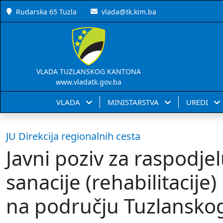
Rudarska 65 Tuzla
vlada@tk.kim.ba
VLADA TUZLANSKOG KANTONA
www.vladatk.gov.ba
VLADA
MINISTARSTVA
UREDI
JU Direkcija regionalnih cesta
Javni poziv za raspodje
sanacije (rehabilitacije)
na području Tuzlansko