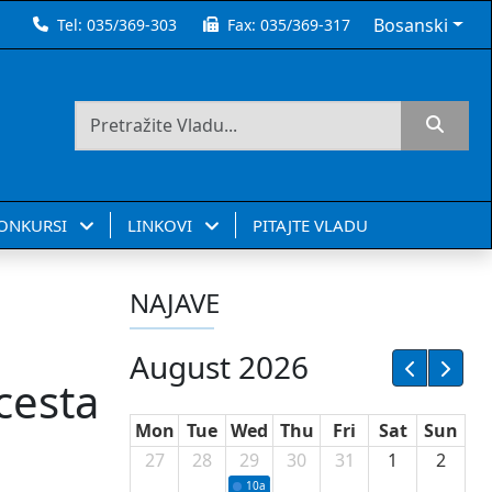
Bosanski
Tel:
035/369-303
Fax:
035/369-317
KONKURSI
LINKOVI
PITAJTE VLADU
NAJAVE
August 2026
 cesta
Mon
Tue
Wed
Thu
Fri
Sat
Sun
27
28
29
30
31
1
2
10a
Potpisivanje ugovora sa neprofitnim or