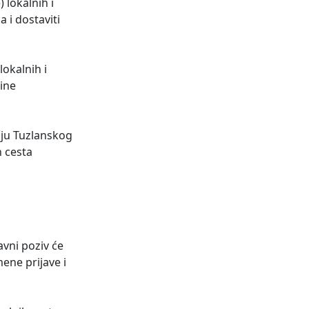
 lokalnih i
 i dostaviti
okalnih i
ine
čju Tuzlanskog
h cesta
avni poziv će
ene prijave i