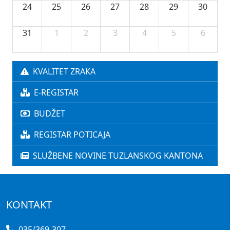
24
25
26
27
28
29
30
31
1
2
3
4
5
6
KVALITET ZRAKA
E-REGISTAR
BUDŽET
REGISTAR POTICAJA
SLUŽBENE NOVINE TUZLANSKOG KANTONA
KONTAKT
035/369-307