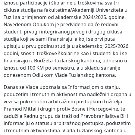
iznosu participacije i školarine u troškovima sva tri
ciklusa studija na fakultetima/Akademiji Univerziteta u
Tuzli sa primjenom od akademske 2024/2025. godine.
Navedenom Odlukom je predviđeno da će redovni
studenti prvog i integriranog prvog i drugog ciklusa
studija koji se sami finansiraju, a koji se prvi puta
upisuju u prvu godinu studija u akademskoj 2025/2026.
godini, snositi troškove školarine kao i studenti koji se
finansiraju iz Budžeta Tuzlanskog kantona, odnosno u
iznosu od 100 KM po semestru, a u skladu sa ranije
donesenom Odlukom Vlade Tuzlanskog kantona.
Danas se Vlada upoznala sa Informacijom o stanju,
poduzetim i trenutnim aktivnostima nadležnih organa u
vezi sa pokrenutim arbitražnim postupkom tužitelja
Pramod Mittal i drugih protiv Bosne i Hercegovine, te
zadužila Radnu grupu da traži od Pravobranilaštva BiH
informaciju o statusu arbitražnog postupka, poduzetim
i trenutnim aktivnostima. Vlada Tuzlanskog kantona u