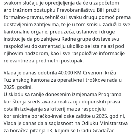
svakom slučaju je opredjeljenja da će u započetom
arbitražnom postupku Pravobranilaštvu BiH pružiti
formalno-pravnu, tehničku i svaku drugu pomoć prema
dostavljenim zahtjevima, te je u tom smislu zadužila sve
kantonalne organe, preduzeća, ustanove i druge
institucije da po zahtjevu Radne grupe dostave svu
raspoloživu dokumentaciju ukoliko se ista nalazi pod
njihovim nadzorom, kao i sve raspoložive informacije
relevantne za predmetni postupak.
Vlada je danas odobrila 40.000 KM Crvenom križu
Tuzlanskog kantona za operativne i troškove rada u
2025. godini.
U skladu sa ranije donesenim izmjenama Programa
korištenja sredstava za realizaciju dopunskih prava i
ostalih izdvajanja sa kriterijima za raspodjelu
korisnicima boračko-invalidske zaštite u 2025. godini,
Vlada je danas dala saglasnost na Odluku Ministarstva
za boračka pitanja TK, kojom se Gradu Gradačac