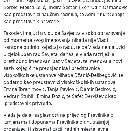
Umihanić, Aljo Mujčić, Jasmina Okičić Džindo, Jasmina
Berbić, Melisa Lelić, Indira Šestan i Zehrudin Osmanović
kao predstavnici naučnih radnika, te Admir Kurtćehajić,
kao predstavnik privrede.
Također, imajući u vidu da Savjet za visoko obrazovanje
od momenta svog imenovanja nikada nije Vladi
Kantona podnio izvještaj o radu, te da Vlada nema uvid
u cjelokupan rad Savjeta, danas je Vlada razriješila
prethodno imenovani saziv Savjeta, te imenovala novi
saziv kojeg čine predsjednica i predstavnica
visokoškolske ustanove Nihada Džanić-Delibegović, te
dodatno kao predstavnici visokoškolskih ustanova
Ervina Ibrahimović, Tanja Pavlović, Damir Bećirović,
Vedran Stuhli i Emina Đozić, te Safet Dervišević kao
predstavnik privrede.
Vlada je dala i saglasnost na prijedlog Pravilnika o
izmjenama i dopunama Pravilnika o unutrašnjoj
organizaciji i sistematizaciji radnih mjesta Javne