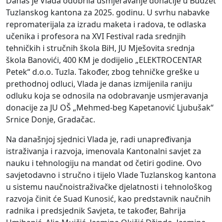
Danas je Vlada odobrila usmjeravanje donacije u Budžet
Tuzlanskog kantona za 2025. godinu. U svrhu nabavke
repromaterijala za izradu maketa i radova, te odlaska
učenika i profesora na XVI Festival rada srednjih
tehničkih i stručnih škola BiH, JU Mješovita srednja
škola Banovići, 400 KM je dodijelio „ELEKTROCENTAR
Petek“ d.o.o. Tuzla. Također, zbog tehničke greške u
prethodnoj odluci, Vlada je danas izmijenila raniju
odluku koja se odnosila na odobravanje usmjeravanja
donacije za JU OŠ „Mehmed-beg Kapetanović Ljubušak“
Srnice Donje, Gradačac.
Na današnjoj sjednici Vlada je, radi unapređivanja
istraživanja i razvoja, imenovala Kantonalni savjet za
nauku i tehnologiju na mandat od četiri godine. Ovo
savjetodavno i stručno i tijelo Vlade Tuzlanskog kantona
u sistemu naučnoistraživačke djelatnosti i tehnološkog
razvoja činit će Suad Kunosić, kao predstavnik naučnih
radnika i predsjednik Savjeta, te također, Bahrija