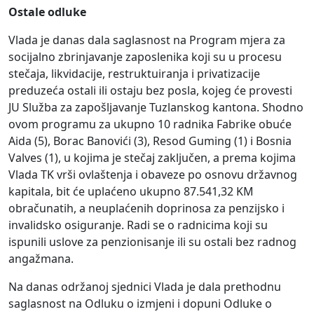
Ostale odluke
Vlada je danas dala saglasnost na Program mjera za
socijalno zbrinjavanje zaposlenika koji su u procesu
stečaja, likvidacije, restruktuiranja i privatizacije
preduzeća ostali ili ostaju bez posla, kojeg će provesti
JU Služba za zapošljavanje Tuzlanskog kantona. Shodno
ovom programu za ukupno 10 radnika Fabrike obuće
Aida (5), Borac Banovići (3), Resod Guming (1) i Bosnia
Valves (1), u kojima je stečaj zaključen, a prema kojima
Vlada TK vrši ovlaštenja i obaveze po osnovu državnog
kapitala, bit će uplaćeno ukupno 87.541,32 KM
obračunatih, a neuplaćenih doprinosa za penzijsko i
invalidsko osiguranje. Radi se o radnicima koji su
ispunili uslove za penzionisanje ili su ostali bez radnog
angažmana.
Na danas održanoj sjednici Vlada je dala prethodnu
saglasnost na Odluku o izmjeni i dopuni Odluke o