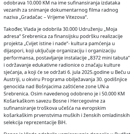
odobrava 10.000 KM na ime sufinansiranja izdataka
vezanih za snimanje dokumentarnog filma radnog
naziva „Gradačac – Vrijeme Vitezova“.
Također, Vlada je odobrila 30.000 Udruženju „Moja
adresa“ Srebrenica za finansijsku podršku realizacije
projekta „Cvijet istine i nade“- kultura pamćenja u
dijaspori, koji uključuje organizaciju i organizaciju
performansa, postavljanje instalacije „8372 mini tabuta“
i održavanje edukativne radionice o značaju kulture
sjećanja, a koji će se održati 6. jula 2025.godine u Beču u
Austriji, u okviru Programa obilježavanja 30. godišnjice
genocida nad Bošnjacima zaštićene zone UN-a
Srebrenica. Osim navedenog odobreno je i 50.000 KM
Košarkaškom savezu Bosne i Hercegovine za
sufinansiranje troškova učešća na evropskim
košarkaškim prvenstvima muških i ženskih omladinskih
selekcija reprezentacije BiH.