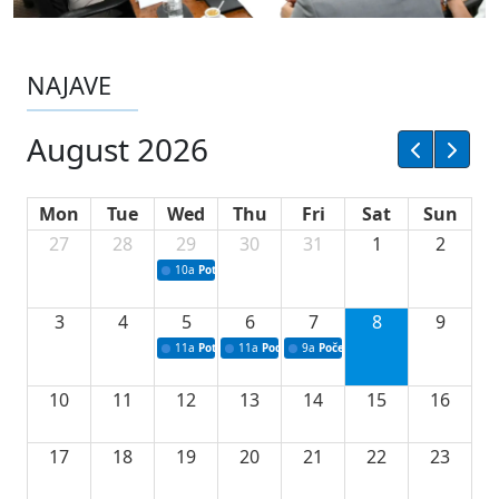
NAJAVE
August 2026
Mon
Tue
Wed
Thu
Fri
Sat
Sun
27
28
29
30
31
1
2
10a
Potpisivanje ugovora sa neprofitnim organizacijama
3
4
5
6
7
8
9
11a
Potpisivanje ugovora o stipendijama za srednjoškolce
11a
Podrška razvoju vodne infrastrukture u Tu
9a
Početak izgradnje nove fiskultur
10
11
12
13
14
15
16
17
18
19
20
21
22
23