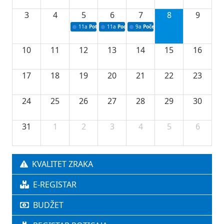
3
4
5
6
7
8
9
11a
Potpisivanje ugovora o stipendijama za srednjoškolce
11a
Podrška razvoju vodne infrastrukture u Tu
9a
Početak izgradnje nove fiskultur
10
11
12
13
14
15
16
17
18
19
20
21
22
23
24
25
26
27
28
29
30
31
1
2
3
4
5
6
KVALITET ZRAKA
E-REGISTAR
BUDŽET