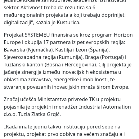
jedinice lokalne samouprave, akademski istraživački
sektor. Aktivnost treba da rezultira sa 6
međuregionalnih projekata a koji trebaju doprinijeti
digitalizaciji“, kazala je Kusturica.
Projekat SYSTEMEU finansira se kroz program Horizon
Europe i okuplja 17 partnera iz pet evropskih regija:
Bavarska (Njemačka), Kastilja i Leon (Španija),
Sjeverozapadna regija (Rumunija), Braga (Portugal) i
Tuzlanski kanton (Bosna i Hercegovina). Cilj projekta je
jačanje sinergija između inovacijskih ekosistema u
oblastima zdravstva, energetike i mobilnosti, te
stvaranje povezanih inovacijskih mreža širom Evrope.
Značaj učešća Ministarstva privrede TK u projektu
pojasnila je projektni menadžer Industrial Automation
d.o.o. Tuzla Zlatka Grgić.
„Kada imate jednu takvu instituciju pored sebe na
projektu, projekat prvo dobiva na većem značaju a i