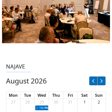
NAJAVE
August 2026
Mon
Tue
Wed
Thu
Fri
Sat
Sun
27
28
29
30
31
1
2
10a
Potpisivanje ugovora sa neprofitnim organizacijama