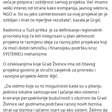
veća je potpora i ozbiljnost samog projekta. Već imamo
veliki interes od strane kako kompanija, javnog sektora,
NGO-a. Svi su jako zainteresovani za ovaj projekat jer je
ozbiljan i imat će mjerljive rezultate“, kazala je Grgić.
Radionica u Tuzli prilika je za definisanje regionalnih
prioriteta koji će biti integrisani u plan aktivnosti
projekta te razmjenu ideja za razvoj pilot projekata koji
će moći dobiti tehničku i finansijsku podršku kroz
SYSTEMEU mehanizme.
O očekivanjima koje Grad Živinice ima od čitavog
projekta govorio je stručni savjetnik za privredu i
razvojne projekte Admir Aljić.
„Da vidimo koje su to mogućnosti kada su u pitanju
jedinice lokalne samouprave i jačanje eko-sistema i
kreiranje perspektivnije budućnosti s obzirom da Grad
Živinice već godinama podržava razvoj novih biznisa,
strat-up biznisa i jačamo start-up eko sistem. Želimo da