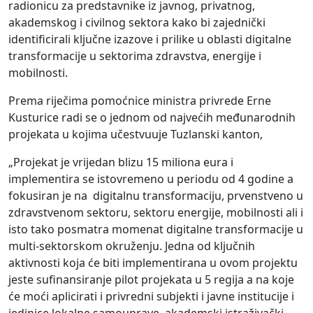
radionicu za predstavnike iz javnog, privatnog,
akademskog i civilnog sektora kako bi zajednički
identificirali ključne izazove i prilike u oblasti digitalne
transformacije u sektorima zdravstva, energije i
mobilnosti.
Prema riječima pomoćnice ministra privrede Erne
Kusturice radi se o jednom od najvećih međunarodnih
projekata u kojima učestvuuje Tuzlanski kanton,
„Projekat je vrijedan blizu 15 miliona eura i
implementira se istovremeno u periodu od 4 godine a
fokusiran je na digitalnu transformaciju, prvenstveno u
zdravstvenom sektoru, sektoru energije, mobilnosti ali i
isto tako posmatra momenat digitalne transformacije u
multi-sektorskom okruženju. Jedna od ključnih
aktivnosti koja će biti implementirana u ovom projektu
jeste sufinansiranje pilot projekata u 5 regija a na koje
će moći aplicirati i privredni subjekti i javne institucije i