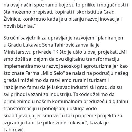
na ovaj način spoznamo koje su to prilike i mogućnosti i
šta možemo prepisati, kopirati i iskoristiti za Grad
Živinice, konkretno kada je u pitanju razvoj inovacija i
novih biznisa.“
Stručni savjetnik za upravljanje razvojem i planiranjem
u Gradu Lukavac Sena Tahirović zahvalila je
Ministarstvu privrede TK što je ušlo u ovaj projekat. „Mi
smo došli sa idejom da ovu digitalnu transformaciju
implementiramo u razvoj seoskog i agroturizma jer kao
što znate Farma „Milo Selo“ se nalazi na području našeg
grada i mi želimo da razvijemo ruralni turizam i
razbijemo famu da je Lukavac industrijski grad, da su
svi prihodi vezani za industriju. Također, želimo da
primijenimo u našem komunalnom preduzeću digitalnu
transformaciju u poboljšanju usluga vodo
snabdijevanja jer smo već u fazi pripreme projekta za
izgradnju fabrike pitke vode Lukavac“, kazala je
Tahirović.