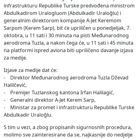
infrastrukturu Republike Turske predvođena ministrom
Abdulkadirom Uralogluom (Abdulkadir Uraloğlu) i
generalnim direktorom kompanije A-Jet Keremom
Sarpom (Kerem Sarp), bit će upriličen u ponedjeljak, 7.
oktobra, u 11 sati i 30 minuta na pisti Međunarodnog
aerodroma Tuzla, a nakon čega će, u 11 sati i 45 minuta
na platformi ispred aviona biti upriličeno davanje izjava
za medije.
Izjave za medije dat će:
- Direktor Međunarodnog aerodroma Tuzla Dževad
Halilčević,
- Premijer Tuzlanskog kantona Irfan Halilagić,
- Generalni direktor A-Jet Kerem Sarp,
- Ministar za promet i infrastrukturu Republike Turske
Abdulkadir Uraloğlu.
S tim u vezi, a zbog propisanih sigurnosnih procedura,
molimo sve zainteresirane da se, najkasnije do nedjelje