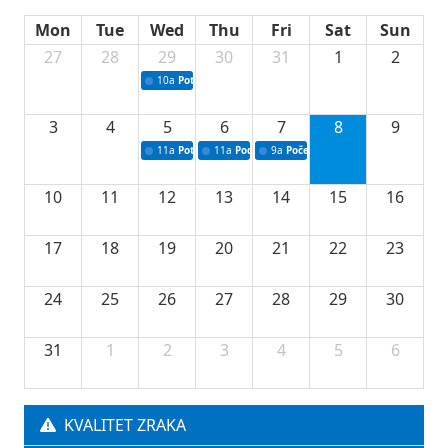
Mon
Tue
Wed
Thu
Fri
Sat
Sun
27
28
29
30
31
1
2
10a
Potpisivanje ugovora sa neprofitnim organizacijama
3
4
5
6
7
8
9
11a
Potpisivanje ugovora o stipendijama za srednjoškolce
11a
Podrška razvoju vodne infrastrukture u Tu
9a
Početak izgradnje nove fiskultur
10
11
12
13
14
15
16
17
18
19
20
21
22
23
24
25
26
27
28
29
30
31
1
2
3
4
5
6
KVALITET ZRAKA