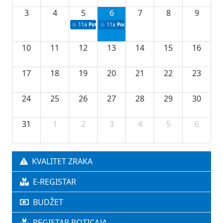
3
4
5
6
7
8
9
11a
Potpisivanje ugovora o stipendijama za srednjoškolce
11a
Podrška razvoju vodne infrastrukture u Tu
10
11
12
13
14
15
16
17
18
19
20
21
22
23
24
25
26
27
28
29
30
31
1
2
3
4
5
6
KVALITET ZRAKA
E-REGISTAR
BUDŽET
REGISTAR POTICAJA