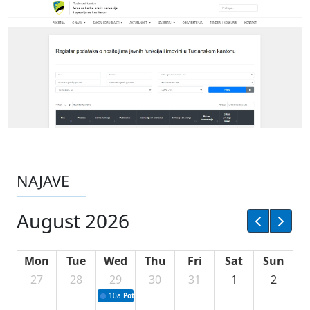
NAJAVE
August 2026
Mon
Tue
Wed
Thu
Fri
Sat
Sun
27
28
29
30
31
1
2
10a
Potpisivanje ugovora sa neprofitnim organizacijama