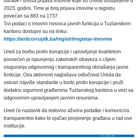
obrade i unosa prijava imovine koje su Uredu dostavljene u
2023. godini. Time je broj prijava imovine u registru
povećan sa 883 na 1737.
Svi podaci o imovini nosioca javnih funkcija u Tuzlanskom
kantonu dostupni su na linku:
https://anticorruptk.ba/registri/registar-imovine
Ured za borbu protiv korupcije i upravljanje kvalitetom
posvećen je ispunjenju zakonskih obaveza s ciljem
osiguranja odgovornog i transparentnog obnašanja javne
funkcije. Ova aktivnost naglašava odlučnost Ureda da
ostvari najviše standarde u borbi protiv korupcije i pruži
dodatnu sigurnost građanima Tuzlanskog kantona u vezi sa
odgovornim upravljanjem javnim resursima.
Ured će nastaviti da redovno ažurira podatke i komunicira
transparentno kako bi ojačao povjerenje građana u rad ove
institucije.