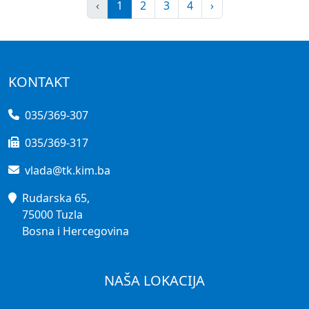
‹
1
2
3
4
›
KONTAKT
035/369-307
035/369-317
vlada@tk.kim.ba
Rudarska 65,
75000 Tuzla
Bosna i Hercegovina
NAŠA LOKACIJA