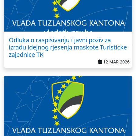
Odluka o raspisivanju i javni poziv za
izradu idejnog rjesenja maskote Turisticke
zajednice TK
12 MAR 2026