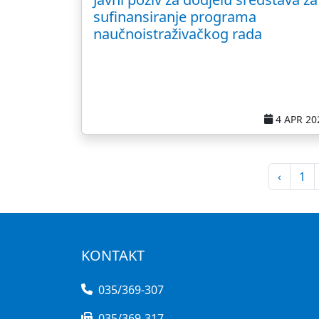
sufinansiranje programa
naučnoistraživačkog rada
4 APR 20
‹
1
KONTAKT
035/369-307
035/369-317