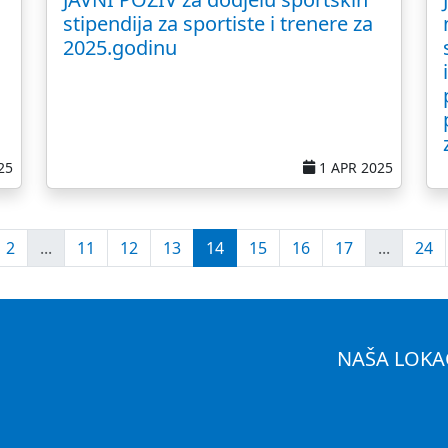
stipendija za sportiste i trenere za
2025.godinu
25
1 APR 2025
2
...
11
12
13
14
15
16
17
...
24
NAŠA LOKA