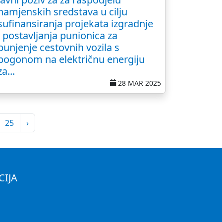
namjenskih sredstava u cilju
sufinansiranja projekata izgradnje
i postavljanja punionica za
punjenje cestovnih vozila s
pogonom na električnu energiju
za...
28 MAR 2025
25
›
CIJA