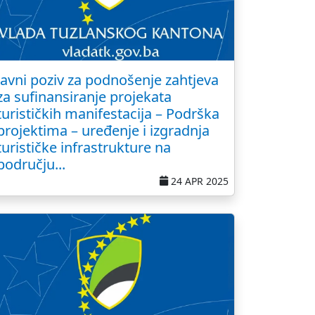
Javni poziv za podnošenje zahtjeva
za sufinansiranje projekata
turističkih manifestacija – Podrška
projektima – uređenje i izgradnja
turističke infrastrukture na
području...
24 APR 2025