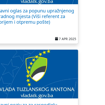
Javni oglas za popunu upražnjenog
radnog mjesta (Viši referent za
prijem i otpremu pošte)
7 APR 2025
Javni poziv za za raspodjelu