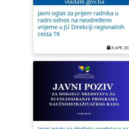
Javni oglas za prijem radnika u
radni odnos na neodređeno
vrijeme u JU Direkciji regionalnih
cesta TK
8 APR 20
Javni poziv za dodjelu sredstava za